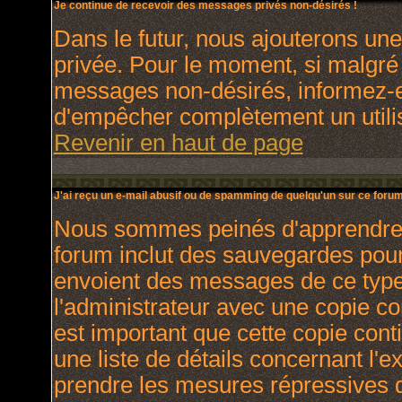
Je continue de recevoir des messages privés non-désirés !
Dans le futur, nous ajouterons un
privée. Pour le moment, si malgré
messages non-désirés, informez-en 
d'empêcher complètement un utili
Revenir en haut de page
J'ai reçu un e-mail abusif ou de spamming de quelqu'un sur ce forum
Nous sommes peinés d'apprendre ce
forum inclut des sauvegardes pour 
envoient des messages de ce type
l'administrateur avec une copie co
est important que cette copie cont
une liste de détails concernant l'e
prendre les mesures répressives q