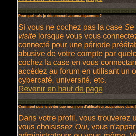
Pourquoi suis-je déconnecté automatiquement ?
Si vous ne cochez pas la case
Se 
visite
lorsque vous vous connectez
connecté pour une période préétabl
abusive de votre compte par quelq
cochez la case en vous connectan
accédez au forum en utilisant un o
cybercafé, université, etc.
Revenir en haut de page
Comment puis-je éviter que mon nom d'utilisateur apparaisse dans la 
Dans votre profil, vous trouverez 
vous choisissez
Oui
, vous n'appa
administrateurs ou vous-même. V