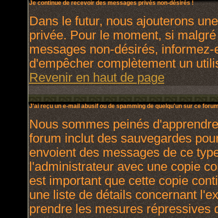
Je continue de recevoir des messages privés non-désirés !
Dans le futur, nous ajouterons un
privée. Pour le moment, si malgré
messages non-désirés, informez-en 
d'empêcher complètement un utili
Revenir en haut de page
J'ai reçu un e-mail abusif ou de spamming de quelqu'un sur ce forum
Nous sommes peinés d'apprendre ce
forum inclut des sauvegardes pour 
envoient des messages de ce type
l'administrateur avec une copie co
est important que cette copie cont
une liste de détails concernant l'e
prendre les mesures répressives q