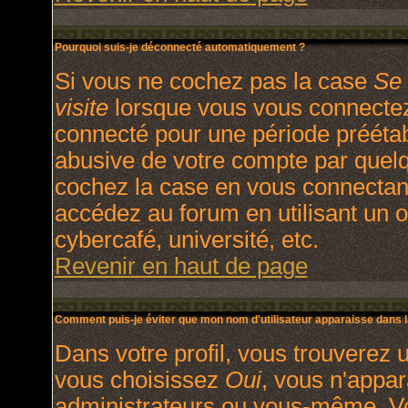
Pourquoi suis-je déconnecté automatiquement ?
Si vous ne cochez pas la case
Se 
visite
lorsque vous vous connectez
connecté pour une période préétabl
abusive de votre compte par quelq
cochez la case en vous connectan
accédez au forum en utilisant un o
cybercafé, université, etc.
Revenir en haut de page
Comment puis-je éviter que mon nom d'utilisateur apparaisse dans la 
Dans votre profil, vous trouverez 
vous choisissez
Oui
, vous n'appa
administrateurs ou vous-même. V