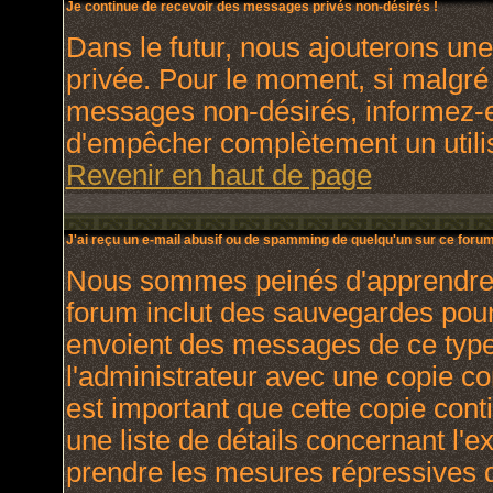
Je continue de recevoir des messages privés non-désirés !
Dans le futur, nous ajouterons un
privée. Pour le moment, si malgré
messages non-désirés, informez-en 
d'empêcher complètement un utili
Revenir en haut de page
J'ai reçu un e-mail abusif ou de spamming de quelqu'un sur ce forum
Nous sommes peinés d'apprendre ce
forum inclut des sauvegardes pour 
envoient des messages de ce type
l'administrateur avec une copie co
est important que cette copie cont
une liste de détails concernant l'e
prendre les mesures répressives q