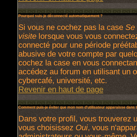
Pourquoi suis-je déconnecté automatiquement ?
Si vous ne cochez pas la case
Se 
visite
lorsque vous vous connectez
connecté pour une période préétabl
abusive de votre compte par quelq
cochez la case en vous connectan
accédez au forum en utilisant un o
cybercafé, université, etc.
Revenir en haut de page
Comment puis-je éviter que mon nom d'utilisateur apparaisse dans la 
Dans votre profil, vous trouverez 
vous choisissez
Oui
, vous n'appa
administrateurs ou vous-même. V