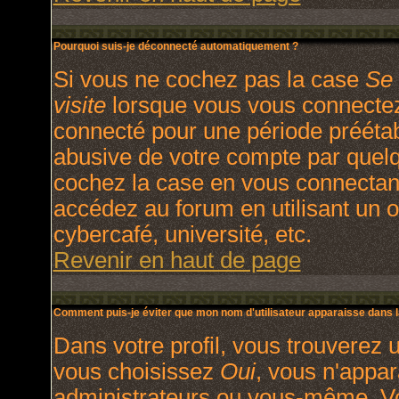
Pourquoi suis-je déconnecté automatiquement ?
Si vous ne cochez pas la case
Se 
visite
lorsque vous vous connectez
connecté pour une période préétabl
abusive de votre compte par quelq
cochez la case en vous connectan
accédez au forum en utilisant un o
cybercafé, université, etc.
Revenir en haut de page
Comment puis-je éviter que mon nom d'utilisateur apparaisse dans la 
Dans votre profil, vous trouverez 
vous choisissez
Oui
, vous n'appa
administrateurs ou vous-même. V