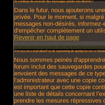
Je continue de recevoir des messages privés non-désirés !
Dans le futur, nous ajouterons un
privée. Pour le moment, si malgré
messages non-désirés, informez-en 
d'empêcher complètement un utili
Revenir en haut de page
J'ai reçu un e-mail abusif ou de spamming de quelqu'un sur ce forum
Nous sommes peinés d'apprendre ce
forum inclut des sauvegardes pour 
envoient des messages de ce type
l'administrateur avec une copie co
est important que cette copie cont
une liste de détails concernant l'e
prendre les mesures répressives q