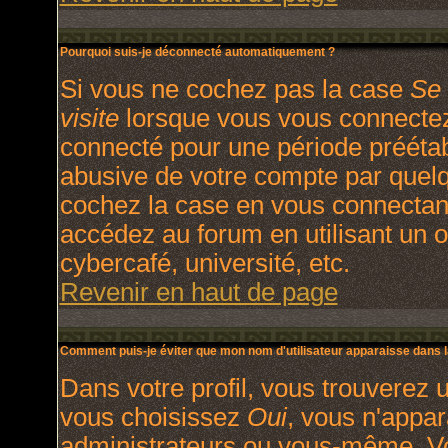
Pourquoi suis-je déconnecté automatiquement ?
Si vous ne cochez pas la case
Se 
visite
lorsque vous vous connectez
connecté pour une période préétabl
abusive de votre compte par quelq
cochez la case en vous connectan
accédez au forum en utilisant un o
cybercafé, université, etc.
Revenir en haut de page
Comment puis-je éviter que mon nom d'utilisateur apparaisse dans la 
Dans votre profil, vous trouverez 
vous choisissez
Oui
, vous n'appa
administrateurs ou vous-même. V