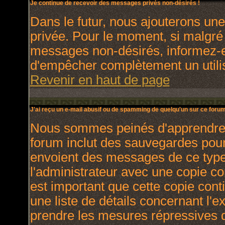
Je continue de recevoir des messages privés non-désirés !
Dans le futur, nous ajouterons un
privée. Pour le moment, si malgré
messages non-désirés, informez-en 
d'empêcher complètement un utili
Revenir en haut de page
J'ai reçu un e-mail abusif ou de spamming de quelqu'un sur ce forum
Nous sommes peinés d'apprendre ce
forum inclut des sauvegardes pour 
envoient des messages de ce type
l'administrateur avec une copie co
est important que cette copie cont
une liste de détails concernant l'e
prendre les mesures répressives q