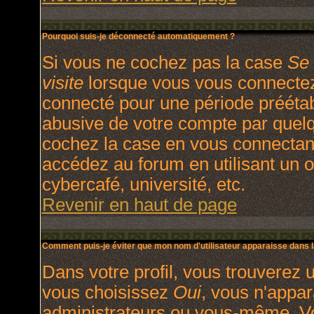
Pourquoi suis-je déconnecté automatiquement ?
Si vous ne cochez pas la case
Se 
visite
lorsque vous vous connectez
connecté pour une période préétabl
abusive de votre compte par quelq
cochez la case en vous connectan
accédez au forum en utilisant un o
cybercafé, université, etc.
Revenir en haut de page
Comment puis-je éviter que mon nom d'utilisateur apparaisse dans la 
Dans votre profil, vous trouverez 
vous choisissez
Oui
, vous n'appa
administrateurs ou vous-même. V