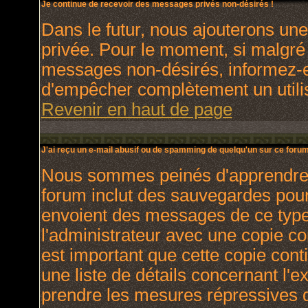
Je continue de recevoir des messages privés non-désirés !
Dans le futur, nous ajouterons un
privée. Pour le moment, si malgré
messages non-désirés, informez-en 
d'empêcher complètement un utili
Revenir en haut de page
J'ai reçu un e-mail abusif ou de spamming de quelqu'un sur ce forum
Nous sommes peinés d'apprendre ce
forum inclut des sauvegardes pour 
envoient des messages de ce type
l'administrateur avec une copie co
est important que cette copie cont
une liste de détails concernant l'e
prendre les mesures répressives q