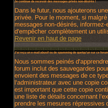
Je continue de recevoir des messages privés non-désirés !
Dans le futur, nous ajouterons un
privée. Pour le moment, si malgré
messages non-désirés, informez-en 
d'empêcher complètement un utili
Revenir en haut de page
J'ai reçu un e-mail abusif ou de spamming de quelqu'un sur ce forum
Nous sommes peinés d'apprendre ce
forum inclut des sauvegardes pour 
envoient des messages de ce type
l'administrateur avec une copie co
est important que cette copie cont
une liste de détails concernant l'e
prendre les mesures répressives q