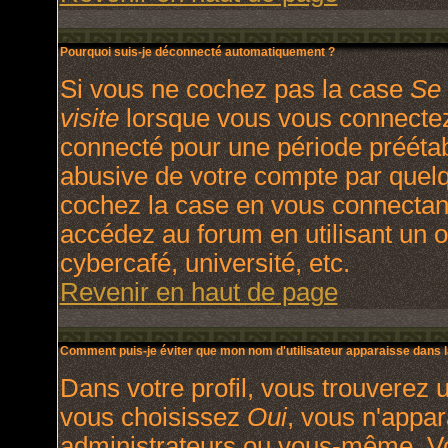
Pourquoi suis-je déconnecté automatiquement ?
Si vous ne cochez pas la case
Se 
visite
lorsque vous vous connectez
connecté pour une période préétabl
abusive de votre compte par quelq
cochez la case en vous connectan
accédez au forum en utilisant un o
cybercafé, université, etc.
Revenir en haut de page
Comment puis-je éviter que mon nom d'utilisateur apparaisse dans la 
Dans votre profil, vous trouverez 
vous choisissez
Oui
, vous n'appa
administrateurs ou vous-même. V