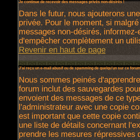
Je continue de recevoir des messages privés non-désirés !
Dans le futur, nous ajouterons un
privée. Pour le moment, si malgré
messages non-désirés, informez-en 
d'empêcher complètement un utili
Revenir en haut de page
J'ai reçu un e-mail abusif ou de spamming de quelqu'un sur ce forum
Nous sommes peinés d'apprendre ce
forum inclut des sauvegardes pour 
envoient des messages de ce type
l'administrateur avec une copie co
est important que cette copie cont
une liste de détails concernant l'e
prendre les mesures répressives q