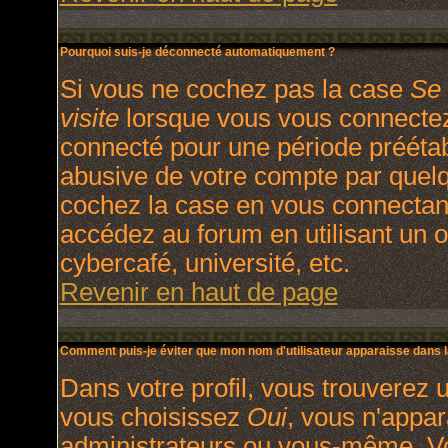
Pourquoi suis-je déconnecté automatiquement ?
Si vous ne cochez pas la case
Se 
visite
lorsque vous vous connectez
connecté pour une période préétabl
abusive de votre compte par quelq
cochez la case en vous connectan
accédez au forum en utilisant un o
cybercafé, université, etc.
Revenir en haut de page
Comment puis-je éviter que mon nom d'utilisateur apparaisse dans la 
Dans votre profil, vous trouverez 
vous choisissez
Oui
, vous n'appa
administrateurs ou vous-même. V