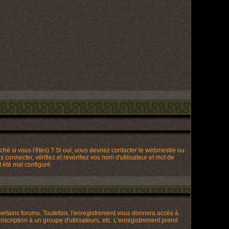
hé si vous l'êtes) ? Si oui, vous devriez contacter le webmestre ou
connecter, vérifiez et revérifiez vos nom d'utilisateur et mot de
t été mal configuré.
ertains forums. Toutefois, l'enregistrement vous donnera accès à
nscription à un groupe d'utilisateurs, etc. L'enregistrement prend