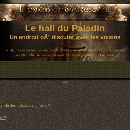
Le hall du Paladin
Un endroit oÃ¹ discuter avec les voisins
FAQ
Rechercher
Liste des Membres
Groupes d'utilisateurs
S'enregistrer
Profil
Se connecter pour vérifier ses messages privés
Connexion
FAQ
liste des utilisateurs en ligne ?
r ?!