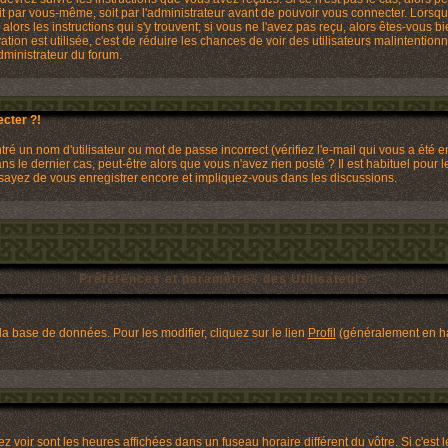
it par vous-même, soit par l'administrateur avant de pouvoir vous connecter. Lors
 alors les instructions qui s'y trouvent; si vous ne l'avez pas reçu, alors êtes-vous 
ivation est utilisée, c'est de réduire les chances de voir des utilisateurs malinten
dministrateur du forum.
cter ?!
é un nom d'utilisateur ou mot de passe incorrect (vérifiez l'e-mail qui vous a été 
 le dernier cas, peut-être alors que vous n'avez rien posté ? Il est habituel pour
Essayez de vous enregistrer encore et impliquez-vous dans les discussions.
Préférences et paramètres des Utilisateurs
la base de données. Pour les modifier, cliquez sur le lien
Profil
(généralement en hau
 voir sont les heures affichées dans un fuseau horaire différent du vôtre. Si c'est 