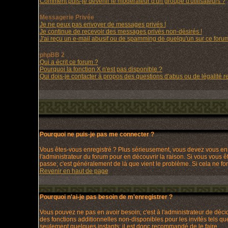
Comment puis-je devenir le modérateur d'un groupe d'utilisateurs ?
Messagerie Privée
Je ne peux pas envoyer de messages privés !
Je continue de recevoir des messages privés non-désirés !
J'ai reçu un e-mail abusif ou de spamming de quelqu'un sur ce forum
phpBB 2
Qui a écrit ce forum ?
Pourquoi la fonction X n'est pas disponible ?
Qui dois-je contacter à propos des questions d'abus ou de légalité re
Pourquoi ne puis-je pas me connecter ?
Vous êtes-vous enregistré ? Plus sérieusement, vous devez vous enre
l'administrateur du forum pour en découvrir la raison. Si vous vous ê
passe; c'est généralement de là que vient le problème. Si cela ne fonc
Revenir en haut de page
Pourquoi n'ai-je pas besoin de m'enregistrer ?
Vous pouvez ne pas en avoir besoin; c'est à l'administrateur de déc
des fonctions additionnelles non-disponibles pour les invités tels que
seulement quelques instants; il est donc recommandé de le faire.