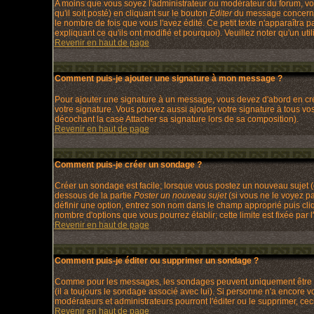
A moins que vous soyez l'administrateur ou modérateur du forum, v
qu'il soit posté) en cliquant sur le bouton
Editer
du message concerné.
le nombre de fois que vous l'avez édité. Ce petit texte n'apparaîtra
expliquant ce qu'ils ont modifié et pourquoi). Veuillez noter qu'un 
Revenir en haut de page
Comment puis-je ajouter une signature à mon message ?
Pour ajouter une signature à un message, vous devez d'abord en crée
votre signature. Vous pouvez aussi ajouter votre signature à tous v
décochant la case Attacher sa signature lors de sa composition).
Revenir en haut de page
Comment puis-je créer un sondage ?
Créer un sondage est facile; lorsque vous postez un nouveau sujet (o
dessous de la partie
Poster un nouveau sujet
(si vous ne le voyez p
définir une option, entrez son nom dans le champ approprié puis cli
nombre d'options que vous pourrez établir; cette limite est fixée par l
Revenir en haut de page
Comment puis-je éditer ou supprimer un sondage ?
Comme pour les messages, les sondages peuvent uniquement être édit
(il a toujours le sondage associé avec lui). Si personne n'a encore 
modérateurs et administrateurs pourront l'éditer ou le supprimer, ce
Revenir en haut de page