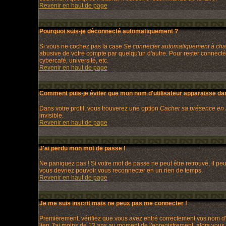
Revenir en haut de page
Pourquoi suis-je déconnecté automatiquement ?
Si vous ne cochez pas la case
Se connecter automatiquement à chaq
abusive de votre compte par quelqu'un d'autre. Pour rester connecté
cybercafé, université, etc.
Revenir en haut de page
Comment puis-je éviter que mon nom d'utilisateur apparaisse dans 
Dans votre profil, vous trouverez une option
Cacher sa présence en 
invisible.
Revenir en haut de page
J'ai perdu mon mot de passe !
Ne paniquez pas ! Si votre mot de passe ne peut être retrouvé, il peut
vous devriez pouvoir vous reconnecter en un rien de temps.
Revenir en haut de page
Je me suis inscrit mais ne peux pas me connecter !
Premièrement, vérifiez que vous avez entré correctement vos nom d'uti
lien
J'ai moins de 13 ans
au moment de l'enregistrement, alors vous d