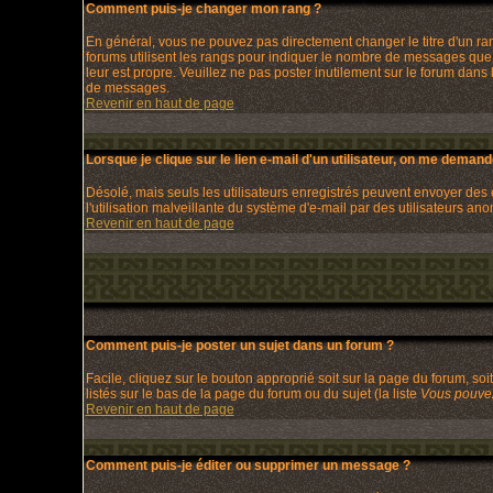
Comment puis-je changer mon rang ?
En général, vous ne pouvez pas directement changer le titre d'un rang 
forums utilisent les rangs pour indiquer le nombre de messages que v
leur est propre. Veuillez ne pas poster inutilement sur le forum dan
de messages.
Revenir en haut de page
Lorsque je clique sur le lien e-mail d'un utilisateur, on me deman
Désolé, mais seuls les utilisateurs enregistrés peuvent envoyer des e-
l'utilisation malveillante du système d'e-mail par des utilisateurs an
Revenir en haut de page
Comment puis-je poster un sujet dans un forum ?
Facile, cliquez sur le bouton approprié soit sur la page du forum, so
listés sur le bas de la page du forum ou du sujet (la liste
Vous pouvez
Revenir en haut de page
Comment puis-je éditer ou supprimer un message ?