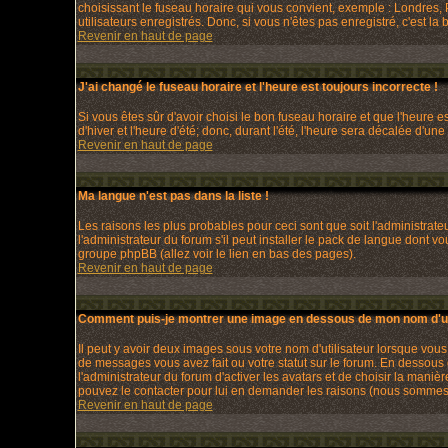
choisissant le fuseau horaire qui vous convient, exemple : Londres, 
utilisateurs enregistrés. Donc, si vous n'êtes pas enregistré, c'est la
Revenir en haut de page
J'ai changé le fuseau horaire et l'heure est toujours incorrecte !
Si vous êtes sûr d'avoir choisi le bon fuseau horaire et que l'heure e
d'hiver et l'heure d'été; donc, durant l'été, l'heure sera décalée d'une
Revenir en haut de page
Ma langue n'est pas dans la liste !
Les raisons les plus probables pour ceci sont que soit l'administrat
l'administrateur du forum s'il peut installer le pack de langue dont v
groupe phpBB (allez voir le lien en bas des pages).
Revenir en haut de page
Comment puis-je montrer une image en dessous de mon nom d'uti
Il peut y avoir deux images sous votre nom d'utilisateur lorsque vo
de messages vous avez fait ou votre statut sur le forum. En dessous
l'administrateur du forum d'activer les avatars et de choisir la maniè
pouvez le contacter pour lui en demander les raisons (nous sommes s
Revenir en haut de page