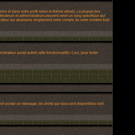
ons et dans votre profil selon le thème utilisé). La plupart des
dérateurs et administrateurs peuvent avoir un rang spécifique qui
trateur qui abaissera simplement votre compte de votre nombre total
strateur aurait activé cette fonctionnalité). Ceci, pour éviter
voir poster un message; les droits qui vous sont disponibles sont