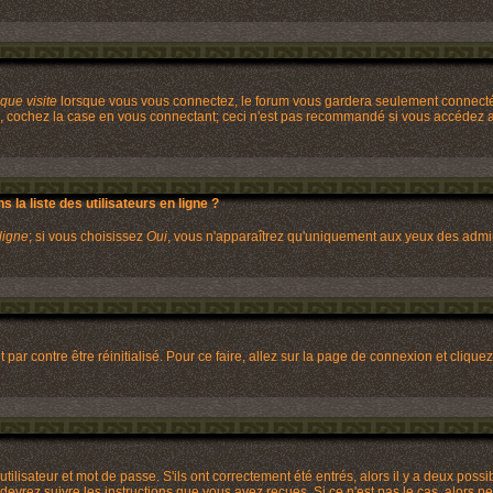
ue visite
lorsque vous vous connectez, le forum vous gardera seulement connecté p
, cochez la case en vous connectant; ceci n'est pas recommandé si vous accédez au
la liste des utilisateurs en ligne ?
ligne
; si vous choisissez
Oui
, vous n'apparaîtrez qu'uniquement aux yeux des admi
 par contre être réinitialisé. Pour ce faire, allez sur la page de connexion et clique
lisateur et mot de passe. S'ils ont correctement été entrés, alors il y a deux possib
evrez suivre les instructions que vous avez reçues. Si ce n'est pas le cas, alors pe