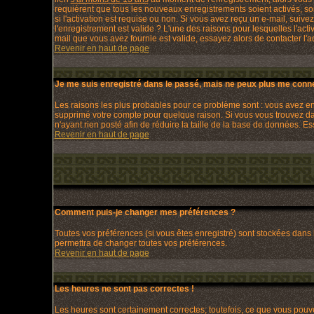
requièrent que tous les nouveaux enregistrements soient activés, so
si l'activation est requise ou non. Si vous avez reçu un e-mail, suivez
l'enregistrement est valide ? L'une des raisons pour lesquelles l'act
mail que vous avez fournie est valide, essayez alors de contacter l'a
Revenir en haut de page
Je me suis enregistré dans le passé, mais ne peux plus me conne
Les raisons les plus probables pour ce problème sont : vous avez entr
supprimé votre compte pour quelque raison. Si vous vous trouvez dans
n'ayant rien posté afin de réduire la taille de la base de données. 
Revenir en haut de page
Comment puis-je changer mes préférences ?
Toutes vos préférences (si vous êtes enregistré) sont stockées dans 
permettra de changer toutes vos préférences.
Revenir en haut de page
Les heures ne sont pas correctes !
Les heures sont certainement correctes; toutefois, ce que vous pouvez