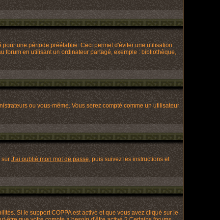
our une période préétablie. Ceci permet d'éviter une utilisation
 forum en utilisant un ordinateur partagé, exemple : bibliothèque,
nistrateurs ou vous-même. Vous serez compté comme un utilisateur
z sur
J'ai oublié mon mot de passe
, puis suivez les instructions et
ilités. Si le support COPPA est activé et que vous avez cliqué sur le
ut-être que votre compte a besoin d'être activé ? Certains forums