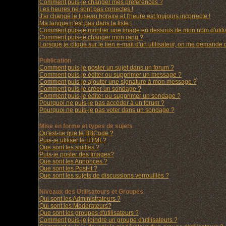
Comment puis-je changer mes préférences ?
Les heures ne sont pas correctes !
J'ai changé le fuseau horaire et l'heure est toujours incorrecte !
Ma langue n'est pas dans la liste !
Comment puis-je montrer une image en dessous de mon nom d'utilis
Comment puis-je changer mon rang ?
Lorsque je clique sur le lien e-mail d'un utilisateur, on me demande
Publication
Comment puis-je poster un sujet dans un forum ?
Comment puis-je éditer ou supprimer un message ?
Comment puis-je ajouter une signature à mon message ?
Comment puis-je créer un sondage ?
Comment puis-je éditer ou supprimer un sondage ?
Pourquoi ne puis-je pas accéder à un forum ?
Pourquoi ne puis-je pas voter dans un sondage ?
Mise en forme et types de sujets
Qu'est-ce que le BBCode ?
Puis-je utiliser le HTML?
Que sont les smilies ?
Puis-je poster des Images?
Que sont les Annonces ?
Que sont les Post-it ?
Que sont les sujets de discussions verrouillés ?
Niveaux des Utilisateurs et Groupes
Qui sont les Administrateurs ?
Qui sont les Modérateurs?
Que sont les groupes d'utilisateurs ?
Comment puis-je joindre un groupe d'utilisateurs ?