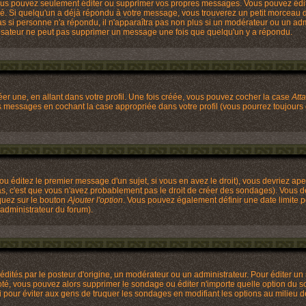
ous pouvez seulement éditer ou supprimer vos propres messages. Vous pouvez édi
 Si quelqu'un a déjà répondu à votre message, vous trouverez un petit morceau de 
 pas si personne n'a répondu, il n'apparaîtra pas non plus si un modérateur ou un ad
utilisateur ne peut pas supprimer un message une fois que quelqu'un y a répondu.
r une, en allant dans votre profil. Une fois créée, vous pouvez cocher la case
Att
os messages en cochant la case appropriée dans votre profil (vous pourrez toujours
u éditez le premier message d'un sujet, si vous en avez le droit), vous devriez ape
as, c'est que vous n'avez probablement pas le droit de créer des sondages). Vous d
quez sur le bouton
Ajouter l'option
. Vous pouvez également définir une date limite po
'administrateur du forum).
és par le posteur d'origine, un modérateur ou un administrateur. Pour éditer un s
voté, vous pouvez alors supprimer le sondage ou éditer n'importe quelle option du s
ci pour éviter aux gens de truquer les sondages en modifiant les options au milieu 