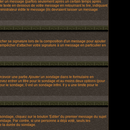
ter un message (parfois seulement après un certain temps après
texte en dessous de votre message en retournant le lire, indiquant
ministrateur édite le message (ils devraient laisser un message
acher sa signature
lors de la composition d'un message pour ajouter
 empêcher d'attacher votre signature à un message en particulier en
rcevoir une partie
Ajouter un sondage
dans le formulaire en
evez entrer un titre pour le sondage et au moins deux options (pour
ur le sondage; 0 est un sondage infini. Il y a une limite pour le
ondage, cliquez sur le bouton 'Editer' du premier message du sujet
ondage. Par contre, si une personne a déjà voté, seuls les
de la durée du sondage.