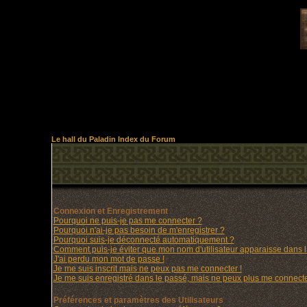
Le hall du Paladin Index du Forum
Connexion et Enregistrement
Pourquoi ne puis-je pas me connecter ?
Pourquoi n'ai-je pas besoin de m'enregistrer ?
Pourquoi suis-je déconnecté automatiquement ?
Comment puis-je éviter que mon nom d'utilisateur apparaisse dans la 
J'ai perdu mon mot de passe !
Je me suis inscrit mais ne peux pas me connecter !
Je me suis enregistré dans le passé, mais ne peux plus me connecte
Préférences et paramètres des Utilisateurs