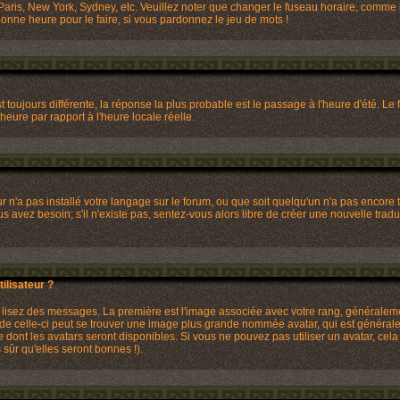
Paris, New York, Sydney, etc. Veuillez noter que changer le fuseau horaire, comme l
 bonne heure pour le faire, si vous pardonnez le jeu de mots !
st toujours différente, la réponse la plus probable est le passage à l'heure d'été. 
 heure par rapport à l'heure locale réelle.
eur n'a pas installé votre langage sur le forum, ou que soit quelqu'un n'a pas enco
ous avez besoin; s'il n'existe pas, sentez-vous alors libre de créer une nouvelle trad
lisateur ?
us lisez des messages. La première est l'image associée avec votre rang, généralem
 de celle-ci peut se trouver une image plus grande nommée avatar, qui est générale
re dont les avatars seront disponibles. Si vous ne pouvez pas utiliser un avatar, cela
ûr qu'elles seront bonnes !).