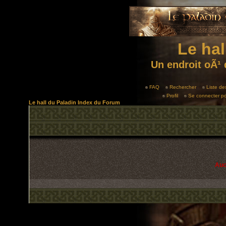
Le hal
Un endroit oÃ¹ 
FAQ
Rechercher
Liste d
Profil
Se connecter po
Le hall du Paladin Index du Forum
Auc