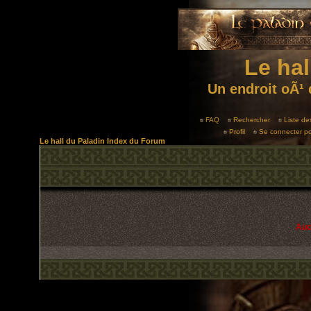
Le hal
Un endroit oÃ¹ 
FAQ
Rechercher
Liste d
Profil
Se connecter po
Le hall du Paladin Index du Forum
Auc