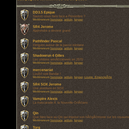
DD3.5 Epique
Saurez-vous faire face a Penombre ?
Modérateurs
honorata
,
arduin
,
keyser
SR4 Jerome
Apprendre a devenir grand
Pathfinder Pascal
Intrigues autour de la passe lointaine
Modérateurs
honorata
,
arduin
,
keyser
Shadowrun 4 Gilles
Les ombres annÃ©ciennes en 2070
Modérateurs
honorata
,
arduin
,
keyser
mercenariat
LouÃ© soit Bandar !
Modérateurs
honorata
,
arduin
,
keyser
,
Loutre_EmancipÃ©e
SR4 SOX Jerome
Une aventure en SOX
Modérateurs
honorata
,
arduin
,
keyser
Vampire Alexis
La mascarade Ã la Nouvelle-OrlÃ©ans
Qin
Que faire face au Qin qui impose son hÃ©gÃ©monie sur les royaum
Modérateurs
honorata
,
arduin
,
keyser
Torg