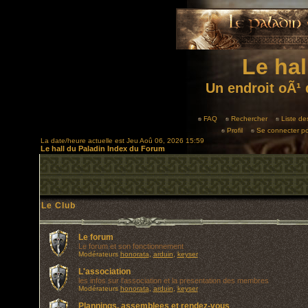
Le hal
Un endroit oÃ¹ 
FAQ
Rechercher
Liste d
Profil
Se connecter po
La date/heure actuelle est Jeu Aoû 06, 2026 15:59
Le hall du Paladin Index du Forum
Le Club
Le forum
Le forum et son fonctionnement
Modérateurs
honorata
,
arduin
,
keyser
L'association
les infos sur l'association et la presentation des membres
Modérateurs
honorata
,
arduin
,
keyser
Plannings, assemblees et rendez-vous