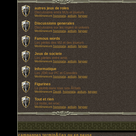
autres jeux de roles
Discussions entre MJs et joueurs
Modérateurs
honorata
,
arduin
,
keyser
Discussions generales
Discussions sur les regles et univers
Modérateurs
honorata
,
arduin
,
keyser
Famous words
Les perles des MJ et des joueurs
Modérateurs
honorata
,
arduin
,
keyser
Jeux de societe
Les parties entre amis
Modérateurs
honorata
,
arduin
,
keyser
Informatique
Les JDR sur PC et Consoles
Modérateurs
honorata
,
arduin
,
keyser
Figurines
Le plomb dans tous ses Ã©tats
Modérateurs
David
,
honorata
,
arduin
,
keyser
Tout et rien
Le reste, en vrac
Modérateurs
honorata
,
arduin
,
keyser
campagnes terminÃ©es ou en pause