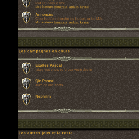
tout est dans le titre
Modérateurs
honorata
,
arduin
,
keyser
Annonces
C'est la qu'on cherche les joueurs et les MJs
Modérateurs
honorata
,
arduin
,
keyser
Les campagnes en cours
Exaltes Pascal
faites vos choix et forgez votre destin
Qin Pascal
suite de one shots
Nephilim
Les autres jeux et le reste