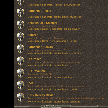
Modérateurs
honorata
,
Philippe
,
arduin
,
keyser
Pathfinder Alexis
Modérateurs
honorata
,
arduin
,
Dampyre
,
keyser
Shadowrun 4 Shimere
Courez les ombres en 2070
Modérateurs
shimere
,
honorata
,
arduin
,
keyser
Esteren
Suivez la danse des FÃ©ondas
Modérateurs
David
,
honorata
,
arduin
,
keyser
Pathfinder Nicolas
Y aurait pas comme une odeur ?
Modérateurs
honorata
,
arduin
,
keyser
,
Debonair
Qin Pascal
suite de one-shots sans forcÃ©ment de liens
Modérateurs
honorata
,
arduin
,
keyser
DD Royaume
Fondation (DD de Nico)
Modérateurs
honorata
,
arduin
,
nico
,
keyser
L5R
Il y a quelque chose de trouble dans ce royaume
Modérateurs
honorata
,
arduin
,
keyser
,
LÃ©o
Dark Heresy Olivier
Pour triompher, le mal n'a besoin que de l'inaction des gens de bien
Modérateurs
honorata
,
arduin
,
keyser
,
izothope