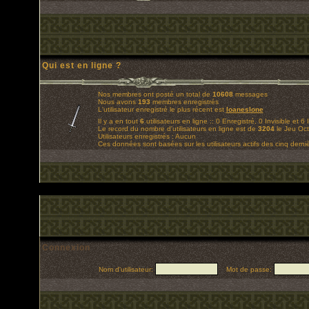
Qui est en ligne ?
Nos membres ont posté un total de
10608
messages
Nous avons
193
membres enregistrés
L'utilisateur enregistré le plus récent est
loaneslone
Il y a en tout
6
utilisateurs en ligne :: 0 Enregistré, 0 Invisible et 6
Le record du nombre d'utilisateurs en ligne est de
3204
le Jeu Oct
Utilisateurs enregistrés : Aucun
Ces données sont basées sur les utilisateurs actifs des cinq derni
Connexion
Nom d'utilisateur:
Mot de passe: