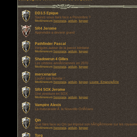
DD3.5 Epique
Saurez-vous faire face a Penombre ?
Modérateurs
honorata
,
arduin
,
keyser
SR4 Jerome
Apprendre a devenir grand
Pathfinder Pascal
Intrigues autour de la passe lointaine
Modérateurs
honorata
,
arduin
,
keyser
Shadowrun 4 Gilles
Les ombres annÃ©ciennes en 2070
Modérateurs
honorata
,
arduin
,
keyser
mercenariat
LouÃ© soit Bandar !
Modérateurs
honorata
,
arduin
,
keyser
,
Loutre_EmancipÃ©e
SR4 SOX Jerome
Une aventure en SOX
Modérateurs
honorata
,
arduin
,
keyser
Vampire Alexis
La mascarade Ã la Nouvelle-OrlÃ©ans
Qin
Que faire face au Qin qui impose son hÃ©gÃ©monie sur les royaum
Modérateurs
honorata
,
arduin
,
keyser
Torg