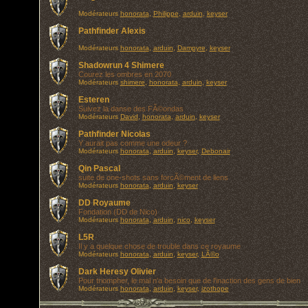
Modérateurs
honorata
,
Philippe
,
arduin
,
keyser
Pathfinder Alexis
Modérateurs
honorata
,
arduin
,
Dampyre
,
keyser
Shadowrun 4 Shimere
Courez les ombres en 2070
Modérateurs
shimere
,
honorata
,
arduin
,
keyser
Esteren
Suivez la danse des FÃ©ondas
Modérateurs
David
,
honorata
,
arduin
,
keyser
Pathfinder Nicolas
Y aurait pas comme une odeur ?
Modérateurs
honorata
,
arduin
,
keyser
,
Debonair
Qin Pascal
suite de one-shots sans forcÃ©ment de liens
Modérateurs
honorata
,
arduin
,
keyser
DD Royaume
Fondation (DD de Nico)
Modérateurs
honorata
,
arduin
,
nico
,
keyser
L5R
Il y a quelque chose de trouble dans ce royaume
Modérateurs
honorata
,
arduin
,
keyser
,
LÃ©o
Dark Heresy Olivier
Pour triompher, le mal n'a besoin que de l'inaction des gens de bien
Modérateurs
honorata
,
arduin
,
keyser
,
izothope