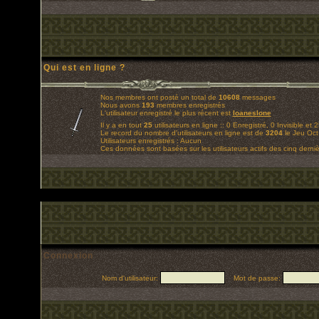
Qui est en ligne ?
Nos membres ont posté un total de
10608
messages
Nous avons
193
membres enregistrés
L'utilisateur enregistré le plus récent est
loaneslone
Il y a en tout
25
utilisateurs en ligne :: 0 Enregistré, 0 Invisible et 
Le record du nombre d'utilisateurs en ligne est de
3204
le Jeu Oct
Utilisateurs enregistrés : Aucun
Ces données sont basées sur les utilisateurs actifs des cinq derni
Connexion
Nom d'utilisateur:
Mot de passe: