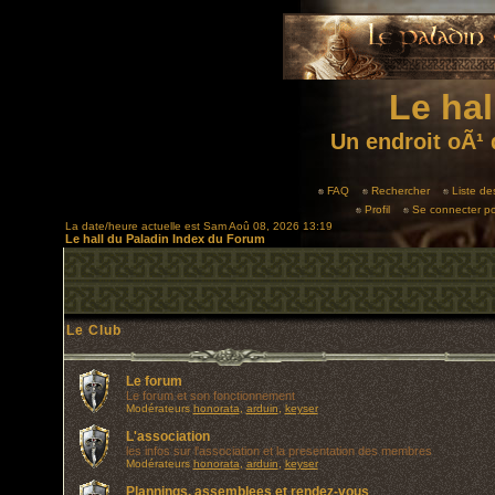
Le hal
Un endroit oÃ¹ 
FAQ
Rechercher
Liste d
Profil
Se connecter po
La date/heure actuelle est Sam Aoû 08, 2026 13:19
Le hall du Paladin Index du Forum
Le Club
Le forum
Le forum et son fonctionnement
Modérateurs
honorata
,
arduin
,
keyser
L'association
les infos sur l'association et la presentation des membres
Modérateurs
honorata
,
arduin
,
keyser
Plannings, assemblees et rendez-vous