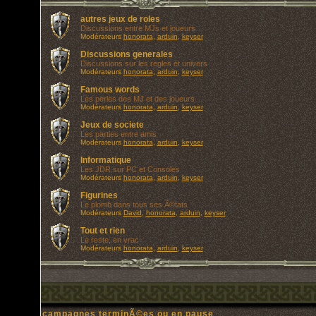
autres jeux de roles
Discussions entre MJs et joueurs
Modérateurs
honorata
,
arduin
,
keyser
Discussions generales
Discussions sur les regles et univers
Modérateurs
honorata
,
arduin
,
keyser
Famous words
Les perles des MJ et des joueurs
Modérateurs
honorata
,
arduin
,
keyser
Jeux de societe
Les parties entre amis
Modérateurs
honorata
,
arduin
,
keyser
Informatique
Les JDR sur PC et Consoles
Modérateurs
honorata
,
arduin
,
keyser
Figurines
Le plomb dans tous ses Ã©tats
Modérateurs
David
,
honorata
,
arduin
,
keyser
Tout et rien
Le reste, en vrac
Modérateurs
honorata
,
arduin
,
keyser
campagnes terminÃ©es ou en pause