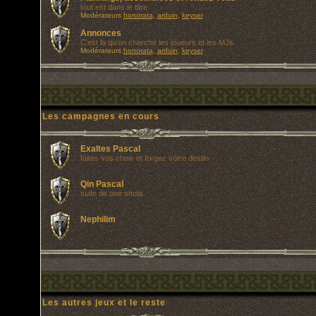
tout est dans le titre
Modérateurs
honorata
,
arduin
,
keyser
Annonces
C'est la qu'on cherche les joueurs et les MJs
Modérateurs
honorata
,
arduin
,
keyser
Les campagnes en cours
Exaltes Pascal
faites vos choix et forgez votre destin
Qin Pascal
suite de one shots
Nephilim
Les autres jeux et le reste