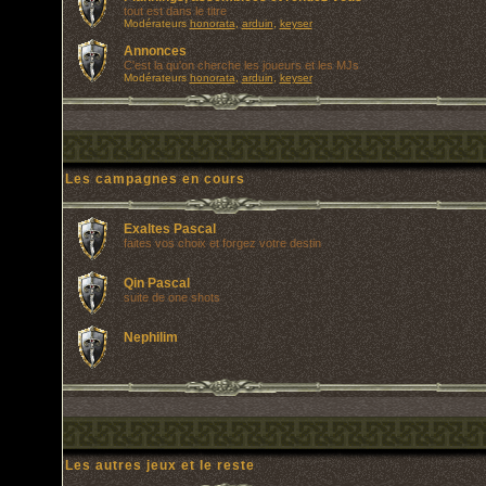
tout est dans le titre
Modérateurs
honorata
,
arduin
,
keyser
Annonces
C'est la qu'on cherche les joueurs et les MJs
Modérateurs
honorata
,
arduin
,
keyser
Les campagnes en cours
Exaltes Pascal
faites vos choix et forgez votre destin
Qin Pascal
suite de one shots
Nephilim
Les autres jeux et le reste