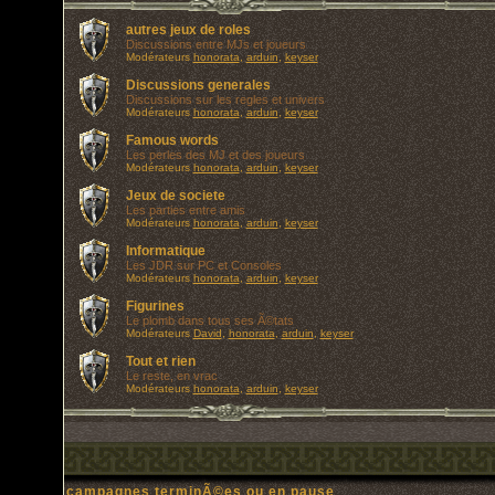
autres jeux de roles
Discussions entre MJs et joueurs
Modérateurs
honorata
,
arduin
,
keyser
Discussions generales
Discussions sur les regles et univers
Modérateurs
honorata
,
arduin
,
keyser
Famous words
Les perles des MJ et des joueurs
Modérateurs
honorata
,
arduin
,
keyser
Jeux de societe
Les parties entre amis
Modérateurs
honorata
,
arduin
,
keyser
Informatique
Les JDR sur PC et Consoles
Modérateurs
honorata
,
arduin
,
keyser
Figurines
Le plomb dans tous ses Ã©tats
Modérateurs
David
,
honorata
,
arduin
,
keyser
Tout et rien
Le reste, en vrac
Modérateurs
honorata
,
arduin
,
keyser
campagnes terminÃ©es ou en pause