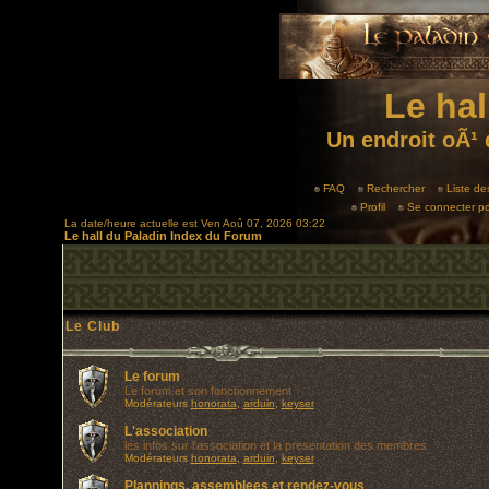
Le hal
Un endroit oÃ¹ 
FAQ
Rechercher
Liste d
Profil
Se connecter po
La date/heure actuelle est Ven Aoû 07, 2026 03:22
Le hall du Paladin Index du Forum
Le Club
Le forum
Le forum et son fonctionnement
Modérateurs
honorata
,
arduin
,
keyser
L'association
les infos sur l'association et la presentation des membres
Modérateurs
honorata
,
arduin
,
keyser
Plannings, assemblees et rendez-vous