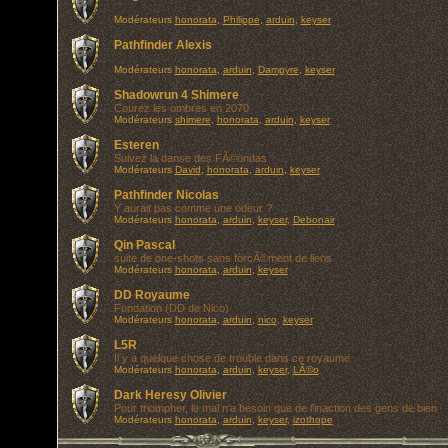
Modérateurs
honorata
,
Philippe
,
arduin
,
keyser
Pathfinder Alexis
Modérateurs
honorata
,
arduin
,
Dampyre
,
keyser
Shadowrun 4 Shimere
Courez les ombres en 2070
Modérateurs
shimere
,
honorata
,
arduin
,
keyser
Esteren
Suivez la danse des FÃ©ondas
Modérateurs
David
,
honorata
,
arduin
,
keyser
Pathfinder Nicolas
Y aurait pas comme une odeur ?
Modérateurs
honorata
,
arduin
,
keyser
,
Debonair
Qin Pascal
suite de one-shots sans forcÃ©ment de liens
Modérateurs
honorata
,
arduin
,
keyser
DD Royaume
Fondation (DD de Nico)
Modérateurs
honorata
,
arduin
,
nico
,
keyser
L5R
Il y a quelque chose de trouble dans ce royaume
Modérateurs
honorata
,
arduin
,
keyser
,
LÃ©o
Dark Heresy Olivier
Pour triompher, le mal n'a besoin que de l'inaction des gens de bien
Modérateurs
honorata
,
arduin
,
keyser
,
izothope