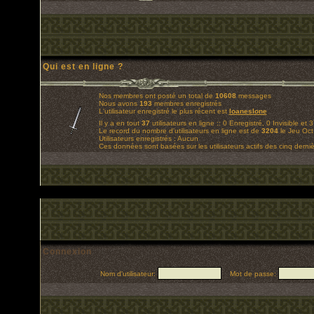
Qui est en ligne ?
Nos membres ont posté un total de
10608
messages
Nous avons
193
membres enregistrés
L'utilisateur enregistré le plus récent est
loaneslone
Il y a en tout
37
utilisateurs en ligne :: 0 Enregistré, 0 Invisible et 
Le record du nombre d'utilisateurs en ligne est de
3204
le Jeu Oct
Utilisateurs enregistrés : Aucun
Ces données sont basées sur les utilisateurs actifs des cinq derni
Connexion
Nom d'utilisateur:
Mot de passe: