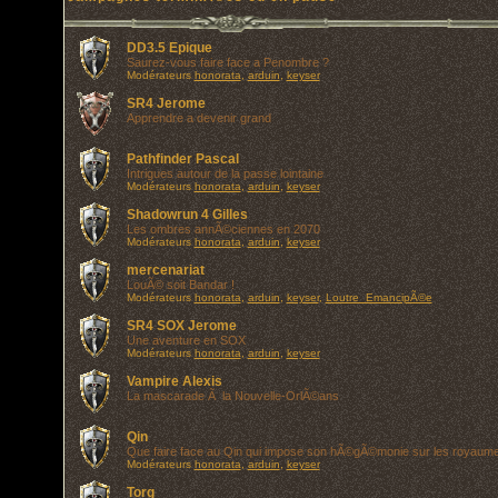
DD3.5 Epique
Saurez-vous faire face a Penombre ?
Modérateurs
honorata
,
arduin
,
keyser
SR4 Jerome
Apprendre a devenir grand
Pathfinder Pascal
Intrigues autour de la passe lointaine
Modérateurs
honorata
,
arduin
,
keyser
Shadowrun 4 Gilles
Les ombres annÃ©ciennes en 2070
Modérateurs
honorata
,
arduin
,
keyser
mercenariat
LouÃ© soit Bandar !
Modérateurs
honorata
,
arduin
,
keyser
,
Loutre_EmancipÃ©e
SR4 SOX Jerome
Une aventure en SOX
Modérateurs
honorata
,
arduin
,
keyser
Vampire Alexis
La mascarade Ã la Nouvelle-OrlÃ©ans
Qin
Que faire face au Qin qui impose son hÃ©gÃ©monie sur les royaum
Modérateurs
honorata
,
arduin
,
keyser
Torg