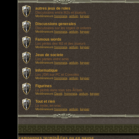
autres jeux de roles
Discussions entre MJs et joueurs
Modérateurs
honorata
,
arduin
,
keyser
Discussions generales
Discussions sur les regles et univers
Modérateurs
honorata
,
arduin
,
keyser
Famous words
Les perles des MJ et des joueurs
Modérateurs
honorata
,
arduin
,
keyser
Jeux de societe
Les parties entre amis
Modérateurs
honorata
,
arduin
,
keyser
Informatique
Les JDR sur PC et Consoles
Modérateurs
honorata
,
arduin
,
keyser
Figurines
Le plomb dans tous ses Ã©tats
Modérateurs
David
,
honorata
,
arduin
,
keyser
Tout et rien
Le reste, en vrac
Modérateurs
honorata
,
arduin
,
keyser
campagnes terminÃ©es ou en pause