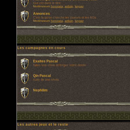
tout est dans le titre
Modérateurs
honorata
,
arduin
,
keyser
Annonces
C'est la qu'on cherche les joueurs et les MJs
Modérateurs
honorata
,
arduin
,
keyser
Les campagnes en cours
Exaltes Pascal
faites vos choix et forgez votre destin
Qin Pascal
suite de one shots
Nephilim
Les autres jeux et le reste