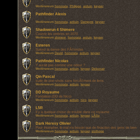
Modérateurs
honorata
,
Philippe
,
arduin
,
keyser
Pathfinder Alexis
Modérateurs
honorata
,
arduin
,
Dampyre
,
keyser
Shadowrun 4 Shimere
Courez les ombres en 2070
Modérateurs
shimere
,
honorata
,
arduin
,
keyser
Esteren
Suivez la danse des FÃ©ondas
Modérateurs
David
,
honorata
,
arduin
,
keyser
Pathfinder Nicolas
Y aurait pas comme une odeur ?
Modérateurs
honorata
,
arduin
,
keyser
,
Debonair
Qin Pascal
suite de one-shots sans forcÃ©ment de liens
Modérateurs
honorata
,
arduin
,
keyser
DD Royaume
Fondation (DD de Nico)
Modérateurs
honorata
,
arduin
,
nico
,
keyser
L5R
Il y a quelque chose de trouble dans ce royaume
Modérateurs
honorata
,
arduin
,
keyser
,
LÃ©o
Dark Heresy Olivier
Pour triompher, le mal n'a besoin que de l'inaction des gens de bien
Modérateurs
honorata
,
arduin
,
keyser
,
izothope