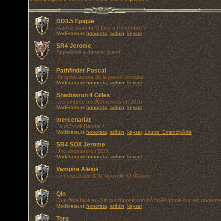
DD3.5 Epique
Saurez-vous faire face a Penombre ?
Modérateurs
honorata
,
arduin
,
keyser
SR4 Jerome
Apprendre a devenir grand
Pathfinder Pascal
Intrigues autour de la passe lointaine
Modérateurs
honorata
,
arduin
,
keyser
Shadowrun 4 Gilles
Les ombres annÃ©ciennes en 2070
Modérateurs
honorata
,
arduin
,
keyser
mercenariat
LouÃ© soit Bandar !
Modérateurs
honorata
,
arduin
,
keyser
,
Loutre_EmancipÃ©e
SR4 SOX Jerome
Une aventure en SOX
Modérateurs
honorata
,
arduin
,
keyser
Vampire Alexis
La mascarade Ã la Nouvelle-OrlÃ©ans
Qin
Que faire face au Qin qui impose son hÃ©gÃ©monie sur les royaum
Modérateurs
honorata
,
arduin
,
keyser
Torg