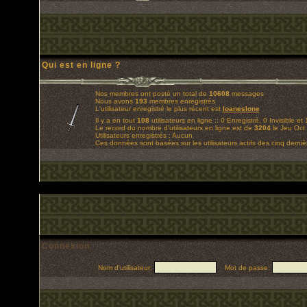
Qui est en ligne ?
Nos membres ont posté un total de
10608
messages
Nous avons
193
membres enregistrés
L'utilisateur enregistré le plus récent est
loaneslone
Il y a en tout
108
utilisateurs en ligne :: 0 Enregistré, 0 Invisible e
Le record du nombre d'utilisateurs en ligne est de
3204
le Jeu Oct
Utilisateurs enregistrés : Aucun
Ces données sont basées sur les utilisateurs actifs des cinq derni
Connexion
Nom d'utilisateur:
Mot de passe: