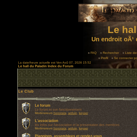
Le hal
Un endroit oÃ¹ 
FAQ
Rechercher
Liste d
Profil
Se connecter po
La date/heure actuelle est Ven Aoû 07, 2026 15:52
Le hall du Paladin Index du Forum
Le Club
Le forum
Le forum et son fonctionnement
Modérateurs
honorata
,
arduin
,
keyser
L'association
les infos sur l'association et la presentation des membres
Modérateurs
honorata
,
arduin
,
keyser
Plannings, assemblees et rendez-vous