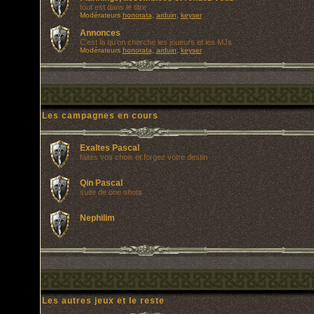
tout est dans le titre
Modérateurs
honorata
,
arduin
,
keyser
Annonces
C'est la qu'on cherche les joueurs et les MJs
Modérateurs
honorata
,
arduin
,
keyser
Les campagnes en cours
Exaltes Pascal
faites vos choix et forgez votre destin
Qin Pascal
suite de one shots
Nephilim
Les autres jeux et le reste