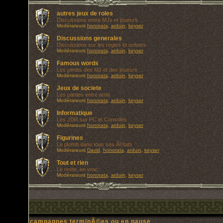
autres jeux de roles
Discussions entre MJs et joueurs
Modérateurs
honorata
,
arduin
,
keyser
Discussions generales
Discussions sur les regles et univers
Modérateurs
honorata
,
arduin
,
keyser
Famous words
Les perles des MJ et des joueurs
Modérateurs
honorata
,
arduin
,
keyser
Jeux de societe
Les parties entre amis
Modérateurs
honorata
,
arduin
,
keyser
Informatique
Les JDR sur PC et Consoles
Modérateurs
honorata
,
arduin
,
keyser
Figurines
Le plomb dans tous ses Ã©tats
Modérateurs
David
,
honorata
,
arduin
,
keyser
Tout et rien
Le reste, en vrac
Modérateurs
honorata
,
arduin
,
keyser
campagnes terminÃ©es ou en pause