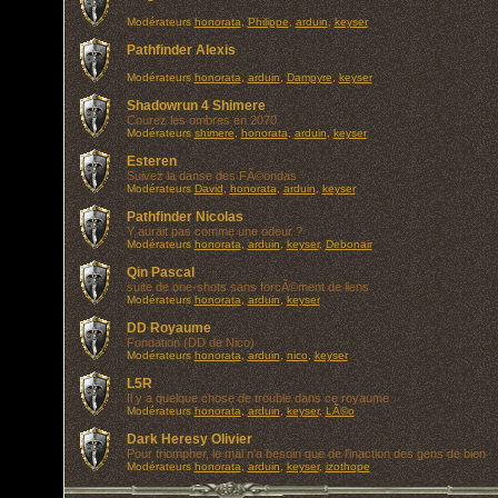
Modérateurs
honorata
,
Philippe
,
arduin
,
keyser
Pathfinder Alexis
Modérateurs
honorata
,
arduin
,
Dampyre
,
keyser
Shadowrun 4 Shimere
Courez les ombres en 2070
Modérateurs
shimere
,
honorata
,
arduin
,
keyser
Esteren
Suivez la danse des FÃ©ondas
Modérateurs
David
,
honorata
,
arduin
,
keyser
Pathfinder Nicolas
Y aurait pas comme une odeur ?
Modérateurs
honorata
,
arduin
,
keyser
,
Debonair
Qin Pascal
suite de one-shots sans forcÃ©ment de liens
Modérateurs
honorata
,
arduin
,
keyser
DD Royaume
Fondation (DD de Nico)
Modérateurs
honorata
,
arduin
,
nico
,
keyser
L5R
Il y a quelque chose de trouble dans ce royaume
Modérateurs
honorata
,
arduin
,
keyser
,
LÃ©o
Dark Heresy Olivier
Pour triompher, le mal n'a besoin que de l'inaction des gens de bien
Modérateurs
honorata
,
arduin
,
keyser
,
izothope