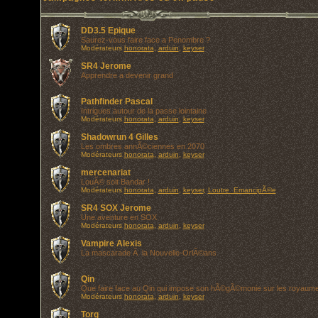
DD3.5 Epique
Saurez-vous faire face a Penombre ?
Modérateurs
honorata
,
arduin
,
keyser
SR4 Jerome
Apprendre a devenir grand
Pathfinder Pascal
Intrigues autour de la passe lointaine
Modérateurs
honorata
,
arduin
,
keyser
Shadowrun 4 Gilles
Les ombres annÃ©ciennes en 2070
Modérateurs
honorata
,
arduin
,
keyser
mercenariat
LouÃ© soit Bandar !
Modérateurs
honorata
,
arduin
,
keyser
,
Loutre_EmancipÃ©e
SR4 SOX Jerome
Une aventure en SOX
Modérateurs
honorata
,
arduin
,
keyser
Vampire Alexis
La mascarade Ã la Nouvelle-OrlÃ©ans
Qin
Que faire face au Qin qui impose son hÃ©gÃ©monie sur les royaum
Modérateurs
honorata
,
arduin
,
keyser
Torg