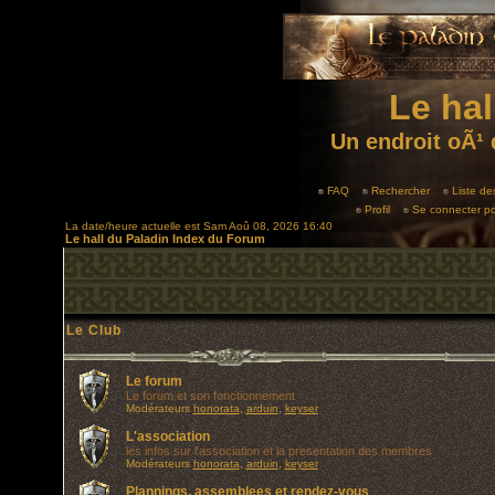
Le hal
Un endroit oÃ¹ 
FAQ
Rechercher
Liste d
Profil
Se connecter po
La date/heure actuelle est Sam Aoû 08, 2026 16:40
Le hall du Paladin Index du Forum
Le Club
Le forum
Le forum et son fonctionnement
Modérateurs
honorata
,
arduin
,
keyser
L'association
les infos sur l'association et la presentation des membres
Modérateurs
honorata
,
arduin
,
keyser
Plannings, assemblees et rendez-vous