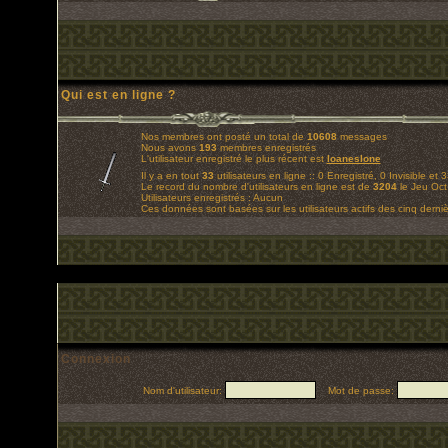
Qui est en ligne ?
Nos membres ont posté un total de
10608
messages
Nous avons
193
membres enregistrés
L'utilisateur enregistré le plus récent est
loaneslone
Il y a en tout
33
utilisateurs en ligne :: 0 Enregistré, 0 Invisible et 
Le record du nombre d'utilisateurs en ligne est de
3204
le Jeu Oct
Utilisateurs enregistrés : Aucun
Ces données sont basées sur les utilisateurs actifs des cinq derni
Connexion
Nom d'utilisateur:
Mot de passe: