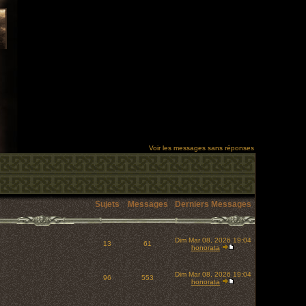
Voir les messages sans réponses
Sujets
Messages
Derniers Messages
Dim Mar 08, 2026 19:04
13
61
honorata
Dim Mar 08, 2026 19:04
96
553
honorata