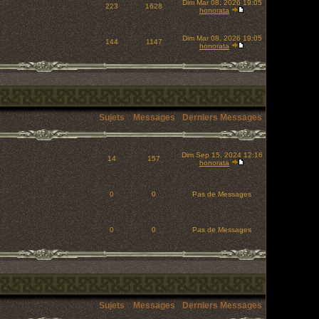
Dim Mar 08, 2026 19:05
223
1628
honorata
Dim Mar 08, 2026 19:05
144
1147
honorata
Sujets
Messages
Derniers Messages
Dim Sep 15, 2024 12:16
14
157
honorata
0
0
Pas de Messages
0
0
Pas de Messages
Sujets
Messages
Derniers Messages