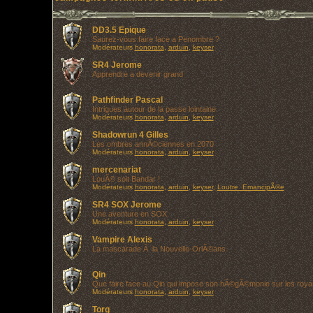
DD3.5 Epique
Saurez-vous faire face a Penombre ?
Modérateurs
honorata
,
arduin
,
keyser
SR4 Jerome
Apprendre a devenir grand
Pathfinder Pascal
Intrigues autour de la passe lointaine
Modérateurs
honorata
,
arduin
,
keyser
Shadowrun 4 Gilles
Les ombres annÃ©ciennes en 2070
Modérateurs
honorata
,
arduin
,
keyser
mercenariat
LouÃ© soit Bandar !
Modérateurs
honorata
,
arduin
,
keyser
,
Loutre_EmancipÃ©e
SR4 SOX Jerome
Une aventure en SOX
Modérateurs
honorata
,
arduin
,
keyser
Vampire Alexis
La mascarade Ã la Nouvelle-OrlÃ©ans
Qin
Que faire face au Qin qui impose son hÃ©gÃ©monie sur les roy
Modérateurs
honorata
,
arduin
,
keyser
Torg