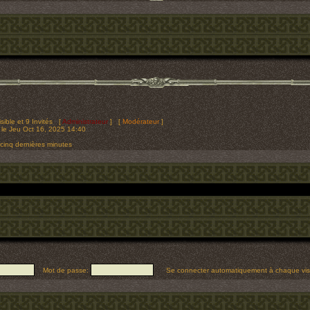
isible et 9 Invités [
Administrateur
] [
Modérateur
]
le Jeu Oct 16, 2025 14:40
 cinq dernières minutes
Mot de passe:
Se connecter automatiquement à chaque vis