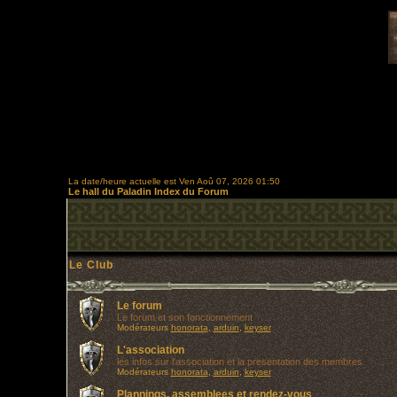
La date/heure actuelle est Ven Aoû 07, 2026 01:50
Le hall du Paladin Index du Forum
Le Club
Le forum
Le forum et son fonctionnement
Modérateurs
honorata
,
arduin
,
keyser
L'association
les infos sur l'association et la presentation des membres
Modérateurs
honorata
,
arduin
,
keyser
Plannings, assemblees et rendez-vous