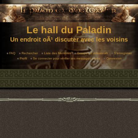
Le hall du Paladin
Un endroit oÃ¹ discuter avec les voisins
FAQ
Rechercher
Liste des Membres
Groupes d'utilisateurs
S'enregistrer
Profil
Se connecter pour vérifier ses messages privés
Connexion