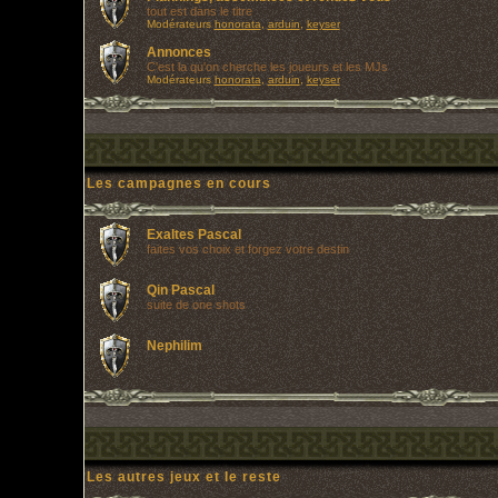
tout est dans le titre
Modérateurs
honorata
,
arduin
,
keyser
Annonces
C'est la qu'on cherche les joueurs et les MJs
Modérateurs
honorata
,
arduin
,
keyser
Les campagnes en cours
Exaltes Pascal
faites vos choix et forgez votre destin
Qin Pascal
suite de one shots
Nephilim
Les autres jeux et le reste