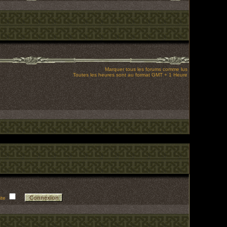
Marquer tous les forums comme lus
Toutes les heures sont au format GMT + 1 Heure
ite