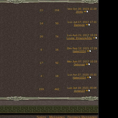
Ven Oct 20, 2023 11:28
21
104
J0rdjy
Lun Juil 17, 2017 17:11
14
53
Dampyre
Lun Aoû 21, 2017 16:28
26
74
Loutre_EmancipÃ©e
Dim Sep 12, 2021 17:29
6
16
Nakei1024
Mer Juin 07, 2017 10:33
17
52
Debonair
Lun Avr 27, 2020 10:31
4
18
Nakei1024
Lun Juil 19, 2021 20:06
153
442
dorian23
Sujets
Messages
Derniers Messages