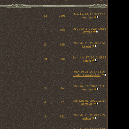
Mar Avr 24, 2018 22:04
53
2898
honorata
Jeu Juin 27, 2024 06:56
7
133
Haymos
Mar Mai 26, 2020 09:50
11
129
keyser
Lun Juin 27, 2016 15:32
20
200
arduin
Mar Oct 24, 2017 14:21
1
1
Loutre_EmancipÃ©e
Mar Mar 17, 2020 17:41
5
51
honorata
Mar Déc 01, 2020 19:24
4
17
Dampyre
Mar Mai 28, 2013 19:24
8
152
arduin