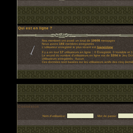
Qui est en ligne ?
Nos membres ont posté un total de
10608
messages
Nous avons
193
membres enregistrés
L'utilisateur enregistré le plus récent est
loaneslone
Il y a en tout
17
utilisateurs en ligne :: 0 Enregistré, 0 Invisible et 
Le record du nombre d'utilisateurs en ligne est de
3204
le Jeu Oct
Utilisateurs enregistrés : Aucun
Ces données sont basées sur les utilisateurs actifs des cinq derni
Connexion
Nom d'utilisateur:
Mot de passe: