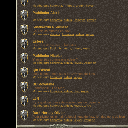
Modérateurs
honorata
,
Philippe
,
arduin
,
keyser
Pathfinder Alexis
Modérateurs
honorata
,
arduin
,
Dampyre
,
keyser
Shadowrun 4 Shimere
Courez les ombres en 2070
Modérateurs
shimere
,
honorata
,
arduin
,
keyser
Esteren
Suivez la danse des FÃ©ondas
Modérateurs
David
,
honorata
,
arduin
,
keyser
Pathfinder Nicolas
Y aurait pas comme une odeur ?
Modérateurs
honorata
,
arduin
,
keyser
,
Debonair
Qin Pascal
suite de one-shots sans forcÃ©ment de liens
Modérateurs
honorata
,
arduin
,
keyser
DD Royaume
Fondation (DD de Nico)
Modérateurs
honorata
,
arduin
,
nico
,
keyser
L5R
Il y a quelque chose de trouble dans ce royaume
Modérateurs
honorata
,
arduin
,
keyser
,
LÃ©o
Dark Heresy Olivier
Pour triompher, le mal n'a besoin que de l'inaction des gens de bien
Modérateurs
honorata
,
arduin
,
keyser
,
izothope