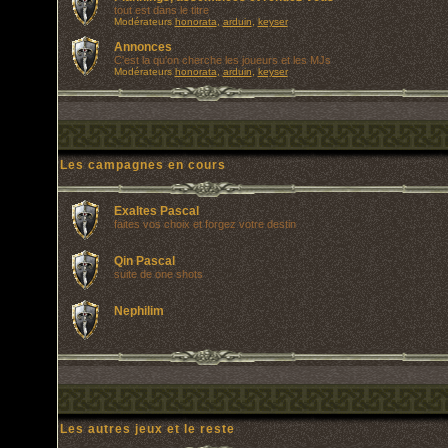
tout est dans le titre
Modérateurs
honorata
,
arduin
,
keyser
Annonces
C'est la qu'on cherche les joueurs et les MJs
Modérateurs
honorata
,
arduin
,
keyser
Les campagnes en cours
Exaltes Pascal
faites vos choix et forgez votre destin
Qin Pascal
suite de one shots
Nephilim
Les autres jeux et le reste