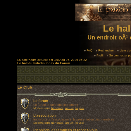
Le hal
Un endroit oÃ¹ 
FAQ
Rechercher
Liste d
Profil
Se connecter po
La date/heure actuelle est Jeu Aoû 06, 2026 05:22
Le hall du Paladin Index du Forum
Le Club
Le forum
Le forum et son fonctionnement
Modérateurs
honorata
,
arduin
,
keyser
L'association
les infos sur l'association et la presentation des membres
Modérateurs
honorata
,
arduin
,
keyser
Plannings, assemblees et rendez-vous