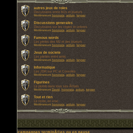
autres jeux de roles
Discussions entre MJs et joueurs
Modérateurs
honorata
,
arduin
,
keyser
Discussions generales
Discussions sur les regles et univers
Modérateurs
honorata
,
arduin
,
keyser
Famous words
Les perles des MJ et des joueurs
Modérateurs
honorata
,
arduin
,
keyser
Jeux de societe
Les parties entre amis
Modérateurs
honorata
,
arduin
,
keyser
Informatique
Les JDR sur PC et Consoles
Modérateurs
honorata
,
arduin
,
keyser
Figurines
Le plomb dans tous ses Ã©tats
Modérateurs
David
,
honorata
,
arduin
,
keyser
Tout et rien
Le reste, en vrac
Modérateurs
honorata
,
arduin
,
keyser
campagnes terminÃ©es ou en pause