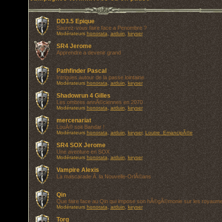
DD3.5 Epique
Saurez-vous faire face a Penombre ?
Modérateurs
honorata
,
arduin
,
keyser
SR4 Jerome
Apprendre a devenir grand
Pathfinder Pascal
Intrigues autour de la passe lointaine
Modérateurs
honorata
,
arduin
,
keyser
Shadowrun 4 Gilles
Les ombres annÃ©ciennes en 2070
Modérateurs
honorata
,
arduin
,
keyser
mercenariat
LouÃ© soit Bandar !
Modérateurs
honorata
,
arduin
,
keyser
,
Loutre_EmancipÃ©e
SR4 SOX Jerome
Une aventure en SOX
Modérateurs
honorata
,
arduin
,
keyser
Vampire Alexis
La mascarade Ã la Nouvelle-OrlÃ©ans
Qin
Que faire face au Qin qui impose son hÃ©gÃ©monie sur les royaum
Modérateurs
honorata
,
arduin
,
keyser
Torg