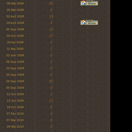
85
08 Mai 2008
0
28 Mai 2008
19
02 Aoû 2008
4
18 Aoû 2008
10
30 Sep 2008
27
05 Oct 2008
4
26 Avr 2009
1
11 Mai 2009
0
23 Juin 2009
1
06 Sep 2009
0
24 Sep 2009
6
25 Sep 2009
92
26 Sep 2009
0
30 Sep 2009
1
12 Oct 2009
21
12 Oct 2009
8
18 Oct 2009
4
27 Fév 2010
8
07 Mar 2010
0
28 Mai 2010