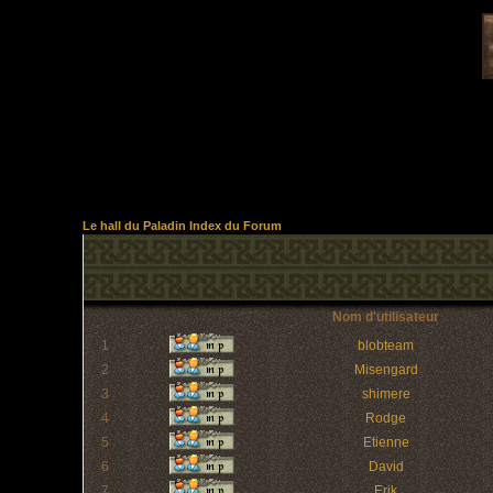
Le hall du Paladin Index du Forum
Nom d'utilisateur
1
blobteam
2
Misengard
3
shimere
4
Rodge
5
Etienne
6
David
7
Erik