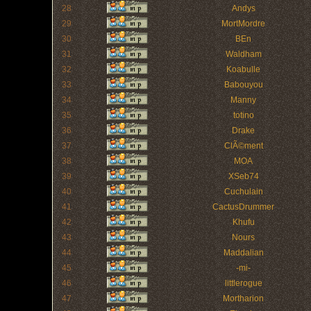
28
Andys
29
MortMordre
30
BEn
31
Waldham
32
Koabulle
33
Babouyou
34
Manny
35
totino
36
Drake
37
ClÃ©ment
38
MOA
39
XSeb74
40
Cuchulain
41
CactusDrummer
42
Khufu
43
Nours
44
Maddalian
45
-mi-
46
littlerogue
47
Mortharion