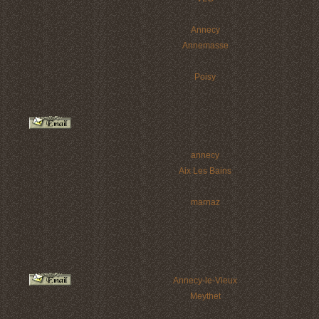
Annecy
Annemasse
Poisy
annecy
Aix Les Bains
marnaz
Annecy-le-Vieux
Meythet