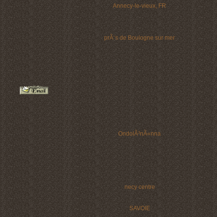
Annecy-le-vieux, FR
prÃ¨s de Boulogne sur mer
OndolÃ³nÃ«nna
necy centre
SAVOIE