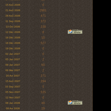
0
15 Aoû 2006
2981
21 Aoû 2006
471
28 Aoû 2006
372
11 Sep 2006
238
13 Oct 2006
8
12 Déc 2006
10
16 Déc 2006
527
16 Déc 2006
0
19 Déc 2006
0
02 Jan 2007
2
05 Jan 2007
60
09 Jan 2007
2
06 Mar 2007
271
20 Avr 2007
294
15 Aoû 2007
5
10 Sep 2007
535
05 Nov 2007
0
12 Nov 2007
48
08 Jan 2008
29
08 Avr 2008