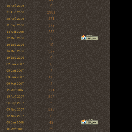
0
15 Aoû 2006
2981
21 Aoû 2006
471
28 Aoû 2006
372
11 Sep 2006
238
13 Oct 2006
8
12 Déc 2006
10
16 Déc 2006
527
16 Déc 2006
0
19 Déc 2006
0
02 Jan 2007
2
05 Jan 2007
60
09 Jan 2007
2
06 Mar 2007
271
20 Avr 2007
294
15 Aoû 2007
5
10 Sep 2007
535
05 Nov 2007
0
12 Nov 2007
48
08 Jan 2008
29
08 Avr 2008