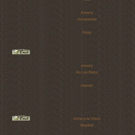
Annecy
Annemasse
Poisy
annecy
Aix Les Bains
marnaz
Annecy-le-Vieux
Meythet