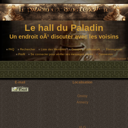
Le hall du Paladin
Un endroit oÃ¹ discuter avec les voisins
FAQ
Rechercher
Liste des Membres
Groupes d'utilisateurs
S'enregistrer
Profil
Se connecter pour vérifier ses messages privés
Connexion
Sélectionner 
E-mail
Localisation
Groisy
Annecy
VLG