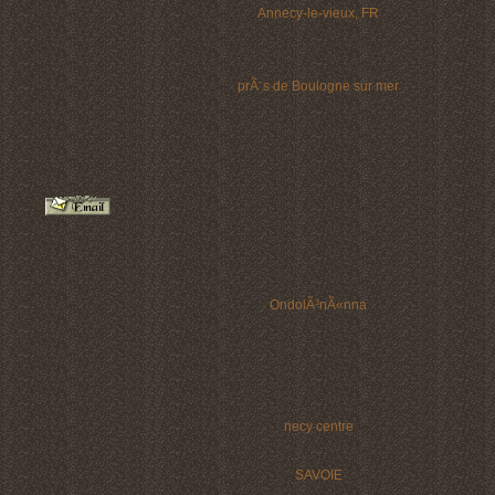
Annecy-le-vieux, FR
prÃ¨s de Boulogne sur mer
OndolÃ³nÃ«nna
necy centre
SAVOIE