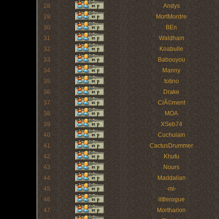
28
Andys
29
MortMordre
30
BEn
31
Waldham
32
Koabulle
33
Babouyou
34
Manny
35
totino
36
Drake
37
ClÃ©ment
38
MOA
39
XSeb74
40
Cuchulain
41
CactusDrummer
42
Khufu
43
Nours
44
Maddalian
45
-mi-
46
littlerogue
47
Mortharion