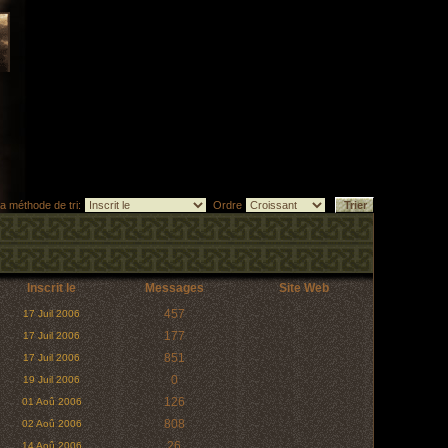
la méthode de tri:
Ordre
Inscrit le
Messages
Site Web
457
17 Juil 2006
177
17 Juil 2006
851
17 Juil 2006
0
19 Juil 2006
126
01 Aoû 2006
808
02 Aoû 2006
26
14 Aoû 2006