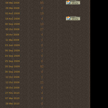
85
08 Mai 2008
0
28 Mai 2008
19
02 Aoû 2008
4
18 Aoû 2008
10
30 Sep 2008
27
05 Oct 2008
4
26 Avr 2009
1
11 Mai 2009
0
23 Juin 2009
1
06 Sep 2009
0
24 Sep 2009
6
25 Sep 2009
92
26 Sep 2009
0
30 Sep 2009
1
12 Oct 2009
21
12 Oct 2009
8
18 Oct 2009
4
27 Fév 2010
8
07 Mar 2010
0
28 Mai 2010