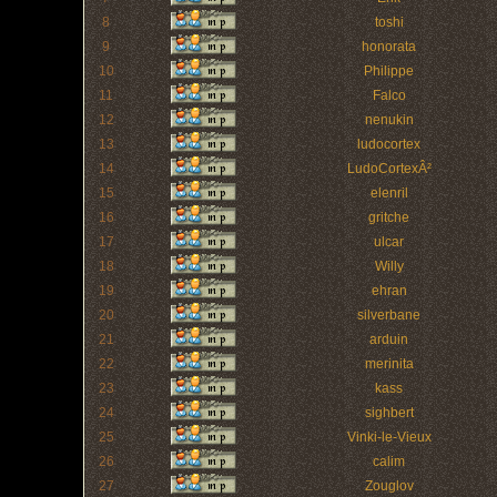
8
toshi
9
honorata
10
Philippe
11
Falco
12
nenukin
13
ludocortex
14
LudoCortexÂ²
15
elenril
16
gritche
17
ulcar
18
Willy
19
ehran
20
silverbane
21
arduin
22
merinita
23
kass
24
sighbert
25
Vinki-le-Vieux
26
calim
27
Zouglov