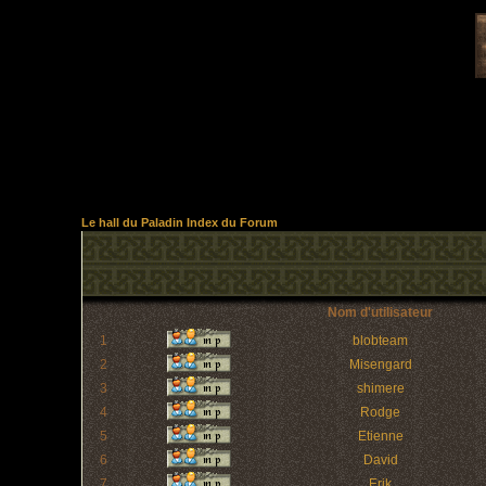
Le hall du Paladin Index du Forum
Nom d'utilisateur
1
blobteam
2
Misengard
3
shimere
4
Rodge
5
Etienne
6
David
7
Erik