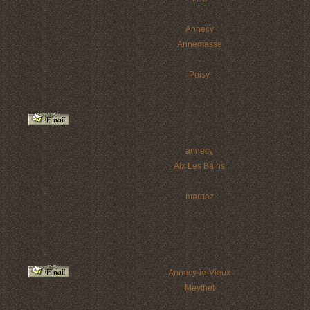
Annecy
Annemasse
Poisy
annecy
Aix Les Bains
marnaz
Annecy-le-Vieux
Meythet