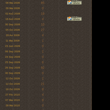
85
08 Mai 2008
0
28 Mai 2008
19
02 Aoû 2008
4
18 Aoû 2008
10
30 Sep 2008
27
05 Oct 2008
4
26 Avr 2009
1
11 Mai 2009
0
23 Juin 2009
1
06 Sep 2009
0
24 Sep 2009
6
25 Sep 2009
92
26 Sep 2009
0
30 Sep 2009
1
12 Oct 2009
21
12 Oct 2009
8
18 Oct 2009
4
27 Fév 2010
8
07 Mar 2010
0
28 Mai 2010