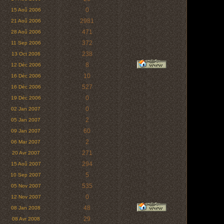
0
15 Aoû 2006
2981
21 Aoû 2006
471
28 Aoû 2006
372
11 Sep 2006
238
13 Oct 2006
8
12 Déc 2006
10
16 Déc 2006
527
16 Déc 2006
0
19 Déc 2006
0
02 Jan 2007
2
05 Jan 2007
60
09 Jan 2007
2
06 Mar 2007
271
20 Avr 2007
294
15 Aoû 2007
5
10 Sep 2007
535
05 Nov 2007
0
12 Nov 2007
48
08 Jan 2008
29
08 Avr 2008