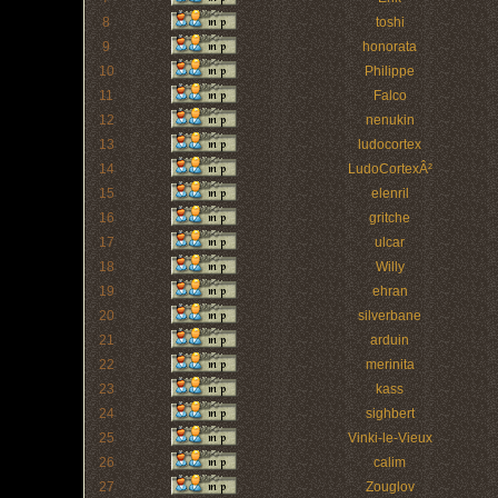
8
toshi
9
honorata
10
Philippe
11
Falco
12
nenukin
13
ludocortex
14
LudoCortexÂ²
15
elenril
16
gritche
17
ulcar
18
Willy
19
ehran
20
silverbane
21
arduin
22
merinita
23
kass
24
sighbert
25
Vinki-le-Vieux
26
calim
27
Zouglov