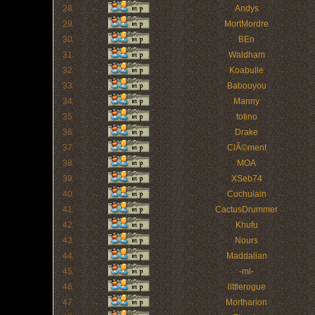
28
Andys
29
MortMordre
30
BEn
31
Waldham
32
Koabulle
33
Babouyou
34
Manny
35
totino
36
Drake
37
ClÃ©ment
38
MOA
39
XSeb74
40
Cuchulain
41
CactusDrummer
42
Khufu
43
Nours
44
Maddalian
45
-mi-
46
littlerogue
47
Mortharion