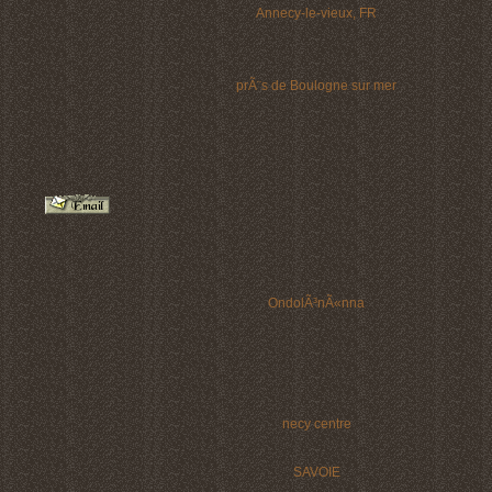
Annecy-le-vieux, FR
prÃ¨s de Boulogne sur mer
OndolÃ³nÃ«nna
necy centre
SAVOIE