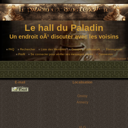
Le hall du Paladin
Un endroit oÃ¹ discuter avec les voisins
FAQ
Rechercher
Liste des Membres
Groupes d'utilisateurs
S'enregistrer
Profil
Se connecter pour vérifier ses messages privés
Connexion
Sélectionner 
E-mail
Localisation
Groisy
Annecy
VLG