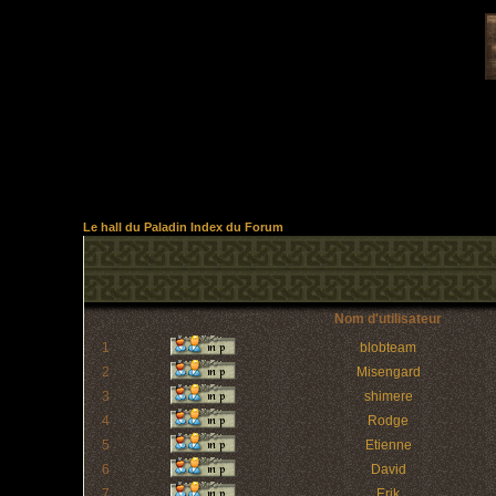
Le hall du Paladin Index du Forum
Nom d'utilisateur
1
blobteam
2
Misengard
3
shimere
4
Rodge
5
Etienne
6
David
7
Erik