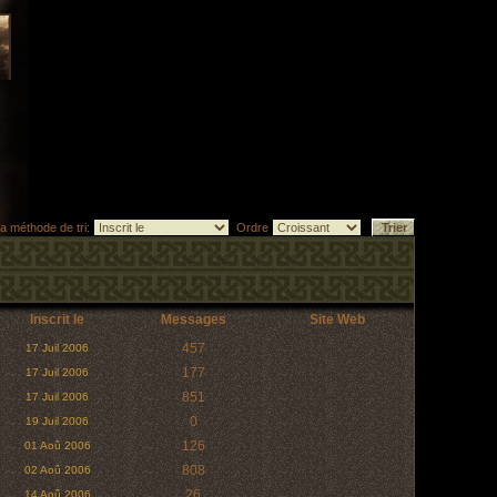
la méthode de tri:
Ordre
Inscrit le
Messages
Site Web
457
17 Juil 2006
177
17 Juil 2006
851
17 Juil 2006
0
19 Juil 2006
126
01 Aoû 2006
808
02 Aoû 2006
26
14 Aoû 2006