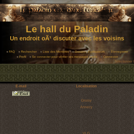
Le hall du Paladin
Un endroit oÃ¹ discuter avec les voisins
FAQ
Rechercher
Liste des Membres
Groupes d'utilisateurs
S'enregistrer
Profil
Se connecter pour vérifier ses messages privés
Connexion
Sélectionner 
E-mail
Localisation
Groisy
Annecy
VLG