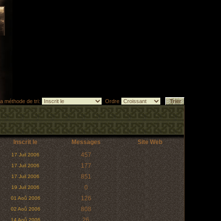
la méthode de tri:
Ordre
Inscrit le
Messages
Site Web
457
17 Juil 2006
177
17 Juil 2006
851
17 Juil 2006
0
19 Juil 2006
126
01 Aoû 2006
808
02 Aoû 2006
26
14 Aoû 2006