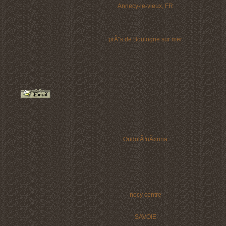
Annecy-le-vieux, FR
prÃ¨s de Boulogne sur mer
OndolÃ³nÃ«nna
necy centre
SAVOIE