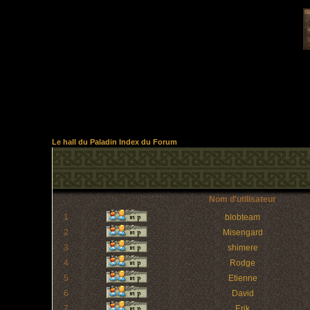
Le hall du Paladin Index du Forum
Nom d'utilisateur
1
blobteam
2
Misengard
3
shimere
4
Rodge
5
Etienne
6
David
7
Erik