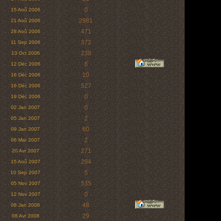
0
15 Aoû 2006
2981
21 Aoû 2006
471
28 Aoû 2006
372
11 Sep 2006
238
13 Oct 2006
8
12 Déc 2006
10
16 Déc 2006
527
16 Déc 2006
0
19 Déc 2006
0
02 Jan 2007
2
05 Jan 2007
60
09 Jan 2007
2
06 Mar 2007
271
20 Avr 2007
294
15 Aoû 2007
5
10 Sep 2007
535
05 Nov 2007
0
12 Nov 2007
48
08 Jan 2008
29
08 Avr 2008