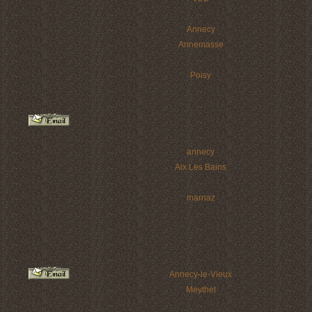
Annecy
Annemasse
Poisy
annecy
Aix Les Bains
marnaz
Annecy-le-Vieux
Meythet