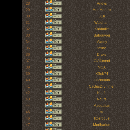
28
Andys
29
MortMordre
30
BEn
31
Waldham
32
Koabulle
33
Babouyou
34
Manny
35
totino
36
Drake
37
ClÃ©ment
38
MOA
39
XSeb74
40
Cuchulain
41
CactusDrummer
42
Khufu
43
Nours
44
Maddalian
45
-mi-
46
littlerogue
47
Mortharion