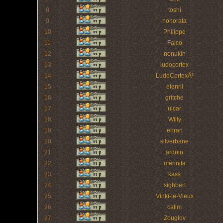
8
toshi
9
honorata
10
Philippe
11
Falco
12
nenukin
13
ludocortex
14
LudoCortexÂ²
15
elenril
16
gritche
17
ulcar
18
Willy
19
ehran
20
silverbane
21
arduin
22
merinita
23
kass
24
sighbert
25
Vinki-le-Vieux
26
calim
27
Zouglov