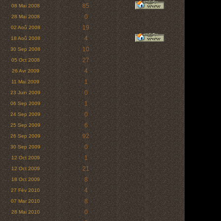
85
08 Mai 2008
0
28 Mai 2008
19
02 Aoû 2008
4
18 Aoû 2008
10
30 Sep 2008
27
05 Oct 2008
4
26 Avr 2009
1
11 Mai 2009
0
23 Juin 2009
1
06 Sep 2009
0
24 Sep 2009
6
25 Sep 2009
92
26 Sep 2009
0
30 Sep 2009
1
12 Oct 2009
21
12 Oct 2009
8
18 Oct 2009
4
27 Fév 2010
8
07 Mar 2010
0
28 Mai 2010