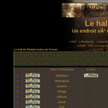
Le hal
Un endroit oÃ¹ 
FAQ
Rechercher
Liste d
Profil
Se connecter po
Le hall du Paladin Index du Forum
Nom d'utilisateur
E-mail
1
blobteam
2
Misengard
3
shimere
4
Rodge
5
Etienne
6
David
7
Erik