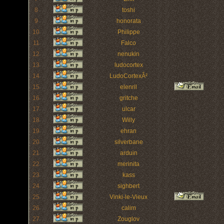
8
toshi
9
honorata
10
Philippe
11
Falco
12
nenukin
13
ludocortex
14
LudoCortexÂ²
15
elenril
16
gritche
17
ulcar
18
Willy
19
ehran
20
silverbane
21
arduin
22
merinita
23
kass
24
sighbert
25
Vinki-le-Vieux
26
calim
27
Zouglov