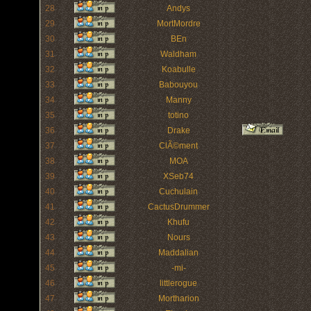
28
Andys
29
MortMordre
30
BEn
31
Waldham
32
Koabulle
33
Babouyou
34
Manny
35
totino
36
Drake
37
ClÃ©ment
38
MOA
39
XSeb74
40
Cuchulain
41
CactusDrummer
42
Khufu
43
Nours
44
Maddalian
45
-mi-
46
littlerogue
47
Mortharion