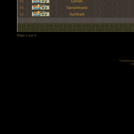
48
Elendu
49
Samarkhand
50
Gunthark
Page
1
sur
4
Powered by
Tra