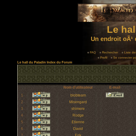
Le hal
Un endroit oÃ¹ 
FAQ
Rechercher
Liste d
Profil
Se connecter po
Le hall du Paladin Index du Forum
Nom d'utilisateur
E-mail
1
blobteam
2
Misengard
3
shimere
4
Rodge
5
Etienne
6
David
7
Erik