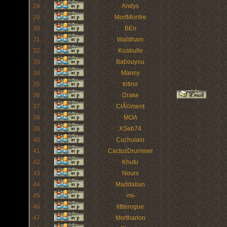
28
Andys
29
MortMordre
30
BEn
31
Waldham
32
Koabulle
33
Babouyou
34
Manny
35
totino
36
Drake
37
ClÃ©ment
38
MOA
39
XSeb74
40
Cuchulain
41
CactusDrummer
42
Khufu
43
Nours
44
Maddalian
45
-mi-
46
littlerogue
47
Mortharion