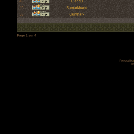
48
Elendu
49
Samarkhand
50
Gunthark
Page
1
sur
4
Powered by
Tra