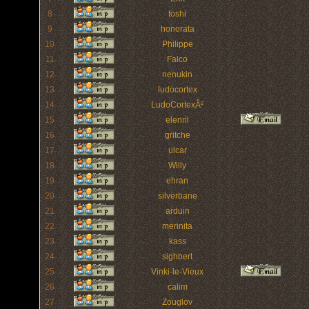
8
toshi
9
honorata
10
Philippe
11
Falco
12
nenukin
13
ludocortex
14
LudoCortexÂ²
15
elenril
16
gritche
17
ulcar
18
Willy
19
ehran
20
silverbane
21
arduin
22
merinita
23
kass
24
sighbert
25
Vinki-le-Vieux
26
calim
27
Zouglov