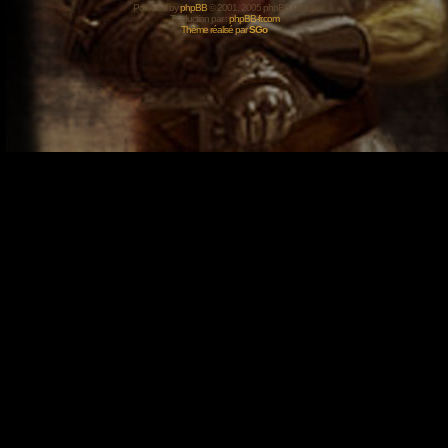
Powered by
phpBB
© 2001, 2005 phpBB Group
Traduction par :
phpBB-fr.com
Thème réalisé par
SGo