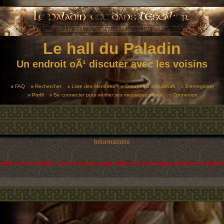
Le hall du Paladin
Un endroit oÃ¹ discuter avec les voisins
FAQ
Rechercher
Liste des Membres
Groupes d'utilisateurs
S'enregistrer
Profil
Se connecter pour vérifier ses messages privés
Connexion
Informations
sujet est verrouillé; vous ne pouvez pas éditer les messages ou faire de répon