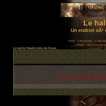
Le hal
Un endroit oÃ¹ 
FAQ
Rechercher
Liste d
Profil
Se connecter po
Le hall du Paladin Index du Forum
Ce sujet est verrouillé; vous ne po