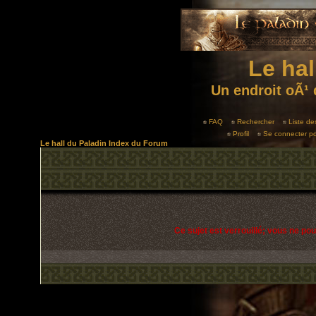
Le hal
Un endroit oÃ¹ 
FAQ
Rechercher
Liste d
Profil
Se connecter po
Le hall du Paladin Index du Forum
Ce sujet est verrouillé; vous ne po