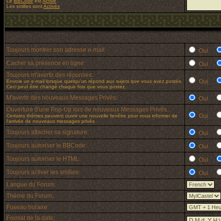
Le
BBCode
est
Activé
Les smilies sont
Activés
Toujours montrer son adresse e-mail:
Oui
Cacher sa présence en ligne:
Oui
Toujours m'avertir des réponses:
Oui
Envoie un e-mail lorsque quelqu'un répond aux sujets que vous avez postés.
Ceci peut être changé chaque fois que vous postez.
M'avertir des nouveaux Messages Privés:
Oui
Ouverture d'une Pop-Up lors de nouveaux Messages Privés.:
Oui
Certains thèmes peuvent ouvrir une nouvelle fenêtre pour vous informer de
l'arrivée de nouveaux messages privés
Toujours attacher sa signature:
Oui
Toujours autoriser le BBCode:
Oui
Toujours autoriser le HTML:
Oui
Toujours activer les smilies:
Oui
Langue du Forum:
Thème du Forum:
Fuseau horaire:
Format de la date: