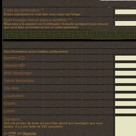
Code de confirmation: *
Entrez exactement le code que vous voyez sur l'image
Quel fromage met-on dans la tartiflette ? *
Répondez à la question de Confirmation Textuelle (antispam) pour prouver
que vous êtes un humain et non un robot spammeur.
Ces informations seront visibles publiquement
Numéro ICQ:
Adresse AIM:
MSN Messenger:
Yahoo Messenger:
Site Web:
Localisation:
Emploi:
Loisirs:
Signature:
Ceci est un bloc de texte qui peut être ajouté aux messages que vous
postez. Il y a une limite de 255 caractères
Le HTML est
Désactivé