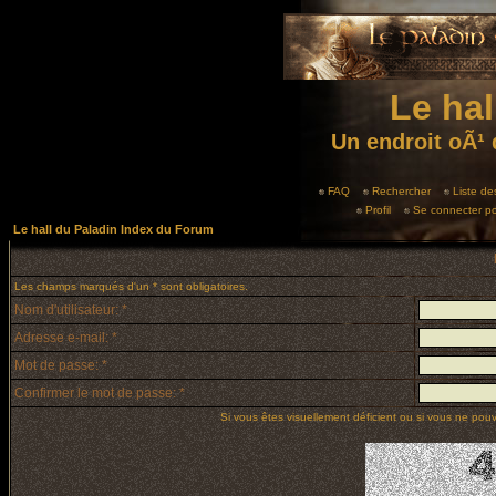
Le hal
Un endroit oÃ¹ 
FAQ
Rechercher
Liste d
Profil
Se connecter po
Le hall du Paladin Index du Forum
Les champs marqués d'un * sont obligatoires.
Nom d'utilisateur: *
Adresse e-mail: *
Mot de passe: *
Confirmer le mot de passe: *
Si vous êtes visuellement déficient ou si vous ne pouve