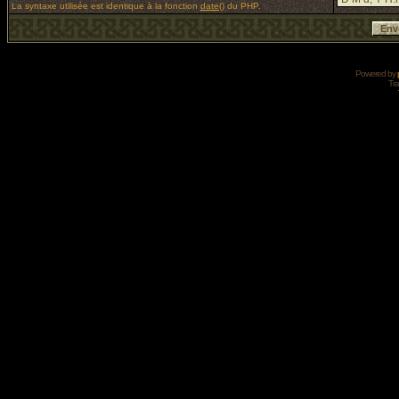
La syntaxe utilisée est identique à la fonction
date()
du PHP.
Powered by
Tra