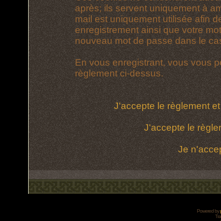
après; ils servent uniquement à amél
mail est uniquement utilisée afin d
enregistrement ainsi que votre mo
nouveau mot de passe dans le cas 
En vous enregistrant, vous vous po
règlement ci-dessus.
J'accepte le règlement et 
J'accepte le règle
Je n'acce
Powered by
Tra