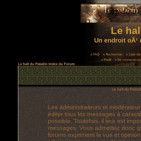
Le hal
Un endroit oÃ¹ 
FAQ
Rechercher
Liste d
Profil
Se connecter po
Le hall du Paladin Index du Forum
Le hall du Palad
Les administrateurs et modérateur
éditer tous les messages à caract
possible. Toutefois, il leur est im
messages. Vous admettez donc qu
forums expriment la vue et opinion