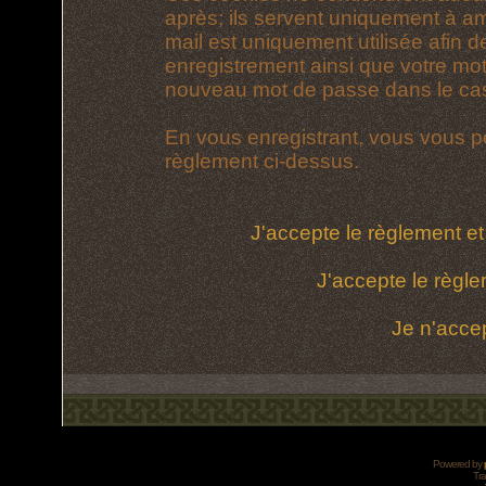
après; ils servent uniquement à amél
mail est uniquement utilisée afin d
enregistrement ainsi que votre mo
nouveau mot de passe dans le cas 
En vous enregistrant, vous vous po
règlement ci-dessus.
J'accepte le règlement et 
J'accepte le règle
Je n'acce
Powered by
Tra