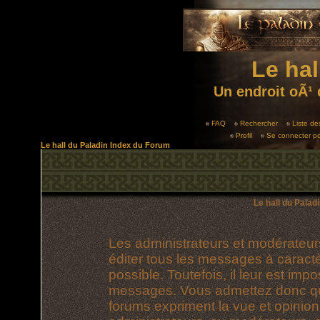
Le hal
Un endroit oÃ¹ 
FAQ
Rechercher
Liste d
Profil
Se connecter po
Le hall du Paladin Index du Forum
Le hall du Palad
Les administrateurs et modérateur
éditer tous les messages à caract
possible. Toutefois, il leur est im
messages. Vous admettez donc qu
forums expriment la vue et opinion