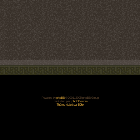
Powered by
phpBB
© 2001, 2005 phpBB Group
Traduction par :
phpBB-fr.com
Thème réalisé par
SGo