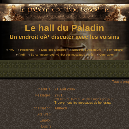
Le hall du Paladin
Un endroit oÃ¹ discuter avec les voisins
FAQ
Rechercher
Liste des Membres
Groupes d'utilisateurs
S'enregistrer
Profil
Se connecter pour vérifier ses messages privés
Connexion
Tout à pr
Inscrit le:
21 Aoû 2006
Messages:
2981
[28.10% du total / 0.41 messages par jour]
Trouver tous les messages de honorata
Localisation:
Annecy
Site Web:
Emploi:
Loisirs: