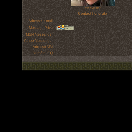
WebMaster
Contact honorata
Adresse e-mail :
Message Privé :
MSN Messenger :
Yahoo Messenger :
Adresse AIM :
Numéro ICQ :