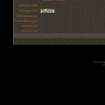
Adresse e-mail :
Message Privé :
MSN Messenger :
Yahoo Messenger :
Adresse AIM :
Numéro ICQ :
Powered by
Tra