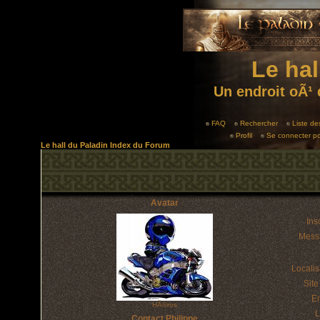
Le hal
Un endroit oÃ¹ 
FAQ
Rechercher
Liste d
Profil
Se connecter po
Le hall du Paladin Index du Forum
Avatar
Insc
Mess
Localis
Sit
E
HÃ©ros
L
Contact Philippe