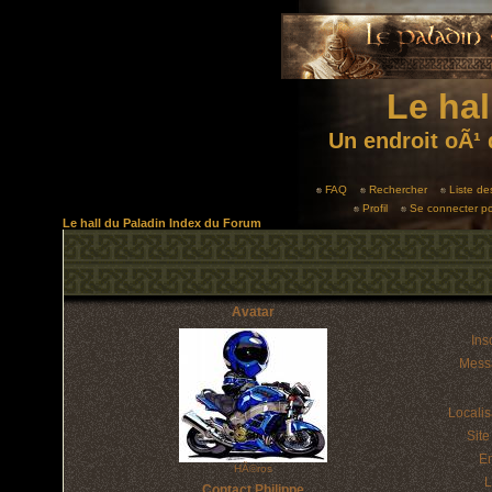
Le hal
Un endroit oÃ¹ 
FAQ
Rechercher
Liste d
Profil
Se connecter po
Le hall du Paladin Index du Forum
Avatar
Insc
Mess
Localis
Sit
E
HÃ©ros
L
Contact Philippe