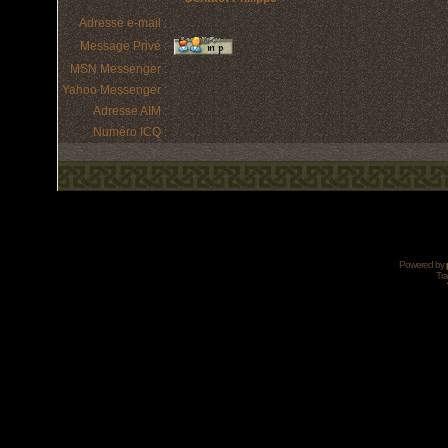
Adresse e-mail :
Message Privé :
MSN Messenger :
Yahoo Messenger :
Adresse AIM :
Numéro ICQ :
Powered by
Tra