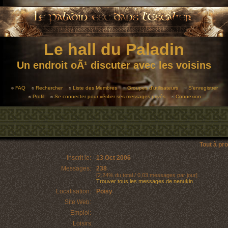
Le hall du Paladin
Un endroit oÃ¹ discuter avec les voisins
FAQ
Rechercher
Liste des Membres
Groupes d'utilisateurs
S'enregistrer
Profil
Se connecter pour vérifier ses messages privés
Connexion
Tout à pr
Inscrit le:
13 Oct 2006
Messages:
238
[2.24% du total / 0.03 messages par jour]
Trouver tous les messages de nenukin
Localisation:
Poisy
Site Web:
Emploi:
Loisirs: