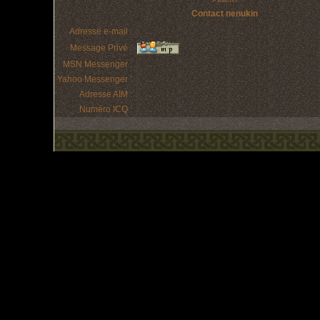
Contact nenukin
Adresse e-mail :
Message Privé :
MSN Messenger :
Yahoo Messenger :
Adresse AIM :
Numéro ICQ :