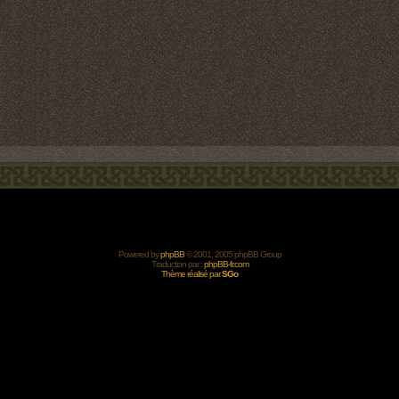
Powered by
phpBB
© 2001, 2005 phpBB Group
Traduction par :
phpBB-fr.com
Thème réalisé par
SGo