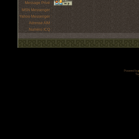
Message Privé :
MSN Messenger :
Yahoo Messenger :
Adresse AIM :
Numéro ICQ :
Powered by
Tra