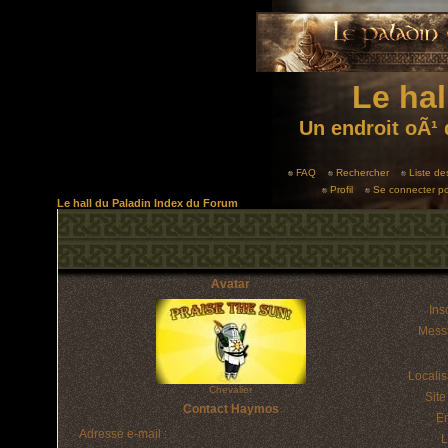
Le hal
Un endroit oÃ¹ 
FAQ
Rechercher
Liste d
Profil
Se connecter po
Le hall du Paladin Index du Forum
Avatar
Insc
Mess
Localis
Chevalier
Sit
Contact Haymos
E
Adresse e-mail :
L