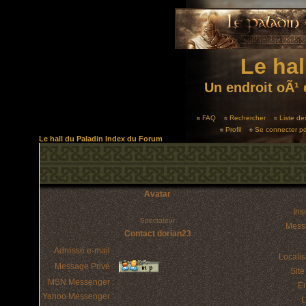
Le hal
Un endroit oÃ¹ 
FAQ
Rechercher
Liste d
Profil
Se connecter po
Le hall du Paladin Index du Forum
Avatar
Insc
Spectateur
Mess
Contact dorian23
Adresse e-mail :
Localis
Message Privé :
Sit
MSN Messenger :
E
Yahoo Messenger :
L