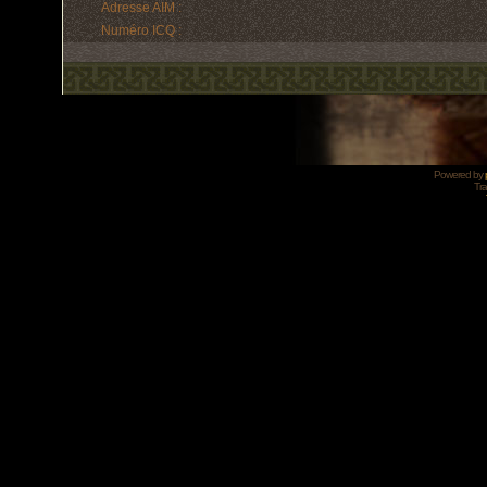
Adresse AIM :
Numéro ICQ :
Powered by
Tra