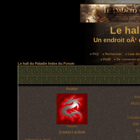
Le hal
Un endroit oÃ¹ 
FAQ
Rechercher
Liste d
Profil
Se connecter po
Le hall du Paladin Index du Forum
Avatar
Insc
Mess
Localis
Sit
Paladin
E
Contact arduin
L