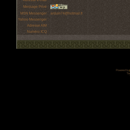
Adresse e-mail :
Message Privé :
MSN Messenger :
arduin74@hotmail.fr
Yahoo Messenger :
Adresse AIM :
Numéro ICQ :
Powered by
Tra