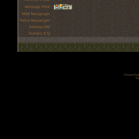
Message Privé :
MSN Messenger :
Yahoo Messenger :
Adresse AIM :
Numéro ICQ :
Powered by
Tra