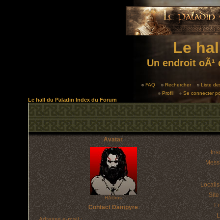
Le hal
Un endroit oÃ¹ 
FAQ
Rechercher
Liste d
Profil
Se connecter po
Le hall du Paladin Index du Forum
Avatar
Insc
Mess
Localis
Sit
HÃ©ros
E
Contact Dampyre
L
Adresse e-mail :