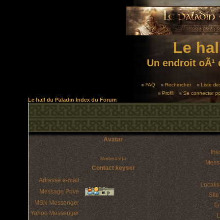
Le hal
Un endroit oÃ¹ 
FAQ
Rechercher
Liste d
Profil
Se connecter po
Le hall du Paladin Index du Forum
Avatar
Insc
Moderateur
Mess
Contact keyser
Adresse e-mail :
Localis
Message Privé :
Sit
MSN Messenger :
E
Yahoo Messenger :
L