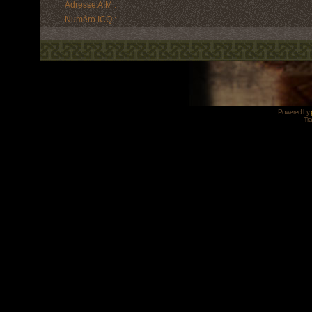
Adresse AIM :
Numéro ICQ :
Powered by
Tra