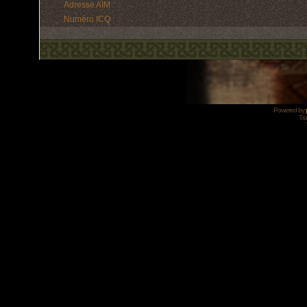
Adresse AIM :
Numéro ICQ :
Powered by
Tra