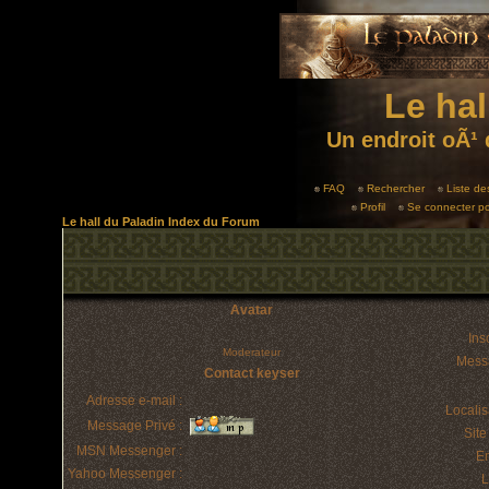
Le hal
Un endroit oÃ¹ 
FAQ
Rechercher
Liste d
Profil
Se connecter po
Le hall du Paladin Index du Forum
Avatar
Insc
Moderateur
Mess
Contact keyser
Adresse e-mail :
Localis
Message Privé :
Sit
MSN Messenger :
E
Yahoo Messenger :
L