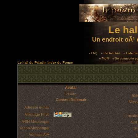
Le hal
Un endroit oÃ¹ 
FAQ
Rechercher
Liste d
Profil
Se connecter po
Le hall du Paladin Index du Forum
Avatar
Paladin
Insc
Contact Debonair
Mess
Adresse e-mail :
Message Privé :
Localis
MSN Messenger :
Sit
Yahoo Messenger :
E
Adresse AIM :
L