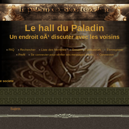
Le hall du Paladin
Un endroit oÃ¹ discuter avec les voisins
FAQ
Rechercher
Liste des Membres
Groupes d'utilisateurs
S'enregistrer
Profil
Se connecter pour vérifier ses messages privés
Connexion
e societe
Sujets