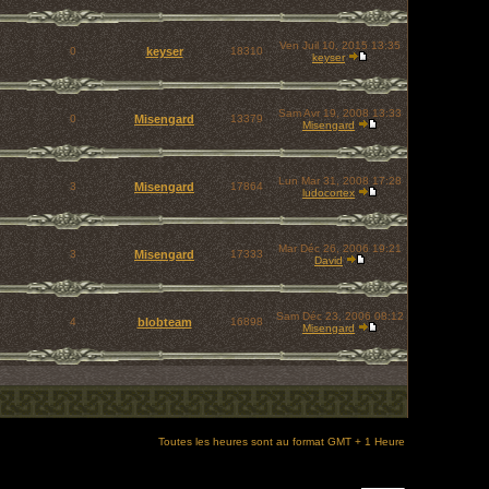
Ven Juil 10, 2015 13:35
0
keyser
18310
keyser
Sam Avr 19, 2008 13:33
0
Misengard
13379
Misengard
Lun Mar 31, 2008 17:28
3
Misengard
17864
ludocortex
Mar Déc 26, 2006 19:21
3
Misengard
17333
David
Sam Déc 23, 2006 08:12
4
blobteam
16898
Misengard
Toutes les heures sont au format GMT + 1 Heure