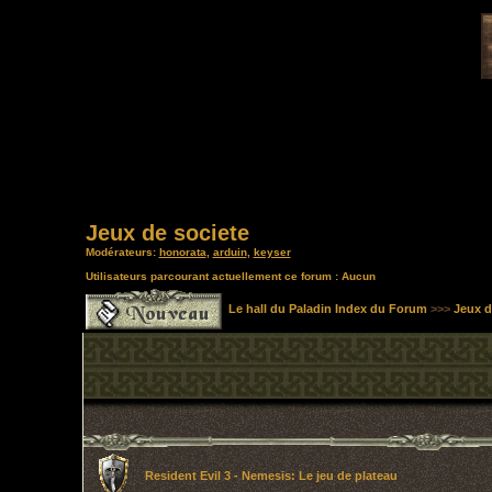
Jeux de societe
Modérateurs:
honorata
,
arduin
,
keyser
Utilisateurs parcourant actuellement ce forum : Aucun
Le hall du Paladin Index du Forum
>>>
Jeux d
Resident Evil 3 - Nemesis: Le jeu de plateau