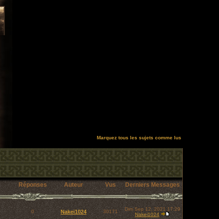
Marquez tous les sujets comme lus
Réponses
Auteur
Vus
Derniers Messages
Dim Sep 12, 2021 17:29
0
Nakei1024
30171
Nakei1024