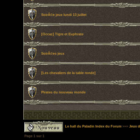
SoirÃ©e jeux lundi 13 juillet
[Occaz] Tigre et Euphrate
SoirÃ©es jeux
[Les chevaliers de la table ronde]
Pirates du nouveau monde
Le hall du Paladin Index du Forum
>>>
Jeux d
Page
1
sur
1