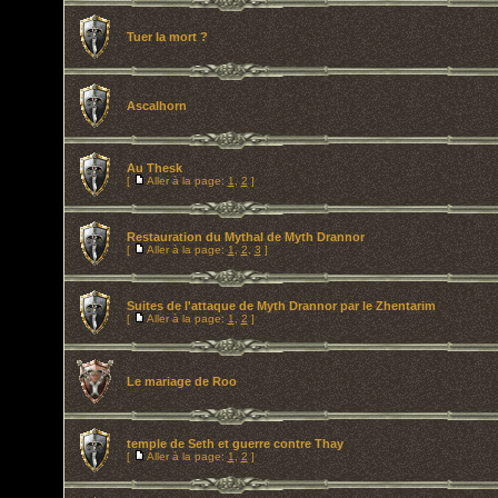
Tuer la mort ?
Ascalhorn
Au Thesk
[
Aller à la page:
1
,
2
]
Restauration du Mythal de Myth Drannor
[
Aller à la page:
1
,
2
,
3
]
Suites de l'attaque de Myth Drannor par le Zhentarim
[
Aller à la page:
1
,
2
]
Le mariage de Roo
temple de Seth et guerre contre Thay
[
Aller à la page:
1
,
2
]