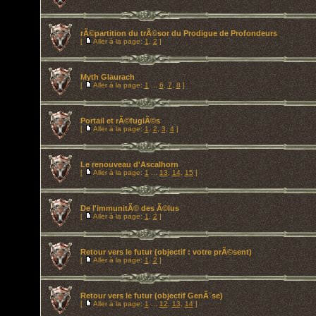
rÃ©partition du trÃ©sor du Prodigue de Profondeurs
[
Aller à la page:
1
,
2
]
Myth Glaurach
[
Aller à la page:
1
...
6
,
7
,
8
]
Portail et rÃ©fugiÃ©s
[
Aller à la page:
1
,
2
,
3
,
4
]
Le renouveau d'Ascalhorn
[
Aller à la page:
1
...
13
,
14
,
15
]
De l'immunitÃ© des Ã©lus
[
Aller à la page:
1
,
2
]
Retour vers le futur (objectif : votre prÃ©sent)
[
Aller à la page:
1
,
2
]
Retour vers le futur (objectif GenÃ¨se)
[
Aller à la page:
1
...
12
,
13
,
14
]