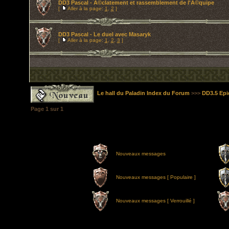
DD3 Pascal - Ã©clatement et rassemblement de l'Ã©quipe
[
Aller à la page:
1
,
2
]
DD3 Pascal - Le duel avec Masaryk
[
Aller à la page:
1
,
2
,
3
]
Le hall du Paladin Index du Forum
>>>
DD3.5 Epi
Page
1
sur
1
Nouveaux messages
Nouveaux messages [ Populaire ]
Nouveaux messages [ Verrouillé ]