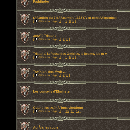
Pathfinder
rÃ©union du 7 dÃ©cembre 1378 CV et consÃ©quences
[
Aller à la page:
1
...
7
,
8
,
9
]
aprÃ¨s Tristana
[
Aller à la page:
1
,
2
,
3
]
Tristana, la Passe des Ombres, la brume, les m-v
[
Aller à la page:
1
...
5
,
6
,
7
]
TrÃ©sors des Myth ...
[
Aller à la page:
1
,
2
,
3
]
Les conseils d'Elminster
Quand les tÃ©nÃ¨bres viendront
[
Aller à la page:
1
...
15
,
16
,
17
]
AprÃ¨s les cours