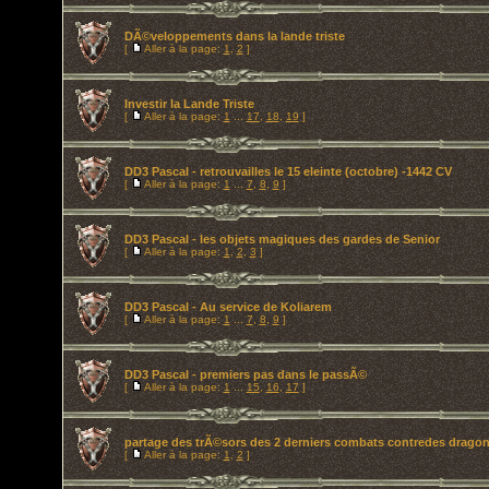
DÃ©veloppements dans la lande triste
[
Aller à la page:
1
,
2
]
Investir la Lande Triste
[
Aller à la page:
1
...
17
,
18
,
19
]
DD3 Pascal - retrouvailles le 15 eleinte (octobre) -1442 CV
[
Aller à la page:
1
...
7
,
8
,
9
]
DD3 Pascal - les objets magiques des gardes de Senior
[
Aller à la page:
1
,
2
,
3
]
DD3 Pascal - Au service de Koliarem
[
Aller à la page:
1
...
7
,
8
,
9
]
DD3 Pascal - premiers pas dans le passÃ©
[
Aller à la page:
1
...
15
,
16
,
17
]
partage des trÃ©sors des 2 derniers combats contredes drago
[
Aller à la page:
1
,
2
]