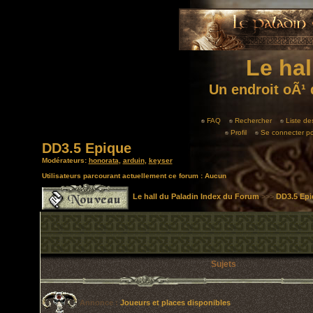
Le hal
Un endroit oÃ¹ 
FAQ
Rechercher
Liste d
Profil
Se connecter po
DD3.5 Epique
Modérateurs:
honorata
,
arduin
,
keyser
Utilisateurs parcourant actuellement ce forum : Aucun
Le hall du Paladin Index du Forum
>>>
DD3.5 Epi
Sujets
Annonce :
Joueurs et places disponibles