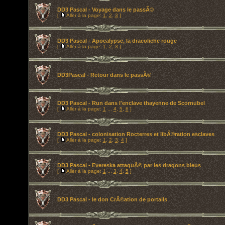
DD3 Pascal - Voyage dans le passÃ©
[
Aller à la page:
1
,
2
,
3
]
DD3 Pascal - Apocalypse, la dracoliche rouge
[
Aller à la page:
1
,
2
,
3
]
DD3Pascal - Retour dans le passÃ©
DD3 Pascal - Run dans l'enclave thayenne de Scornubel
[
Aller à la page:
1
...
4
,
5
,
6
]
DD3 Pascal - colonisation Rocterres et libÃ©ration esclaves
[
Aller à la page:
1
,
2
,
3
,
4
]
DD3 Pascal - Evereska attaquÃ© par les dragons bleus
[
Aller à la page:
1
...
3
,
4
,
5
]
DD3 Pascal - le don CrÃ©ation de portails