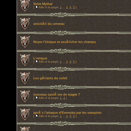
Votre Mythal
[
Aller à la page:
1
...
3
,
4
,
5
]
unicitÃ© du cerveau
Noyer l'Unique et assÃ©cher les champs
L'unique
[
Aller à la page:
1
...
3
,
4
,
5
]
Les gÃ©ants du soleil
nouveau systÃ¨me de magie ?
[
Aller à la page:
1
,
2
]
aprÃ¨s l'attaque d'Evereska par les vampires
[
Aller à la page:
1
...
3
,
4
,
5
]