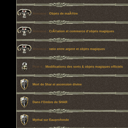
Annonce :
Objets de maÃ®tre
Annonce :
CrÃ©ation et commerce d'objets magiques
Annonce :
ratio entre argent et objets magiques
Post-it :
Modifications des sorts & objets magiques officiels
Mort de Shar et ascension divine
Dans l'Ombre de SHAR
Mythal sur Eauprofonde