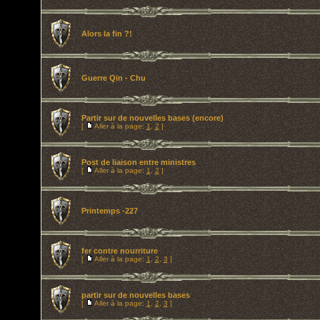
Alors la fin ?!
Guerre Qin - Chu
Partir sur de nouvelles bases (encore)
[
Aller à la page:
1
,
2
]
Post de liaison entre ministres
[
Aller à la page:
1
,
2
]
Printemps -227
fer contre nourriture
[
Aller à la page:
1
,
2
,
3
]
partir sur de nouvelles bases
[
Aller à la page:
1
,
2
,
3
]