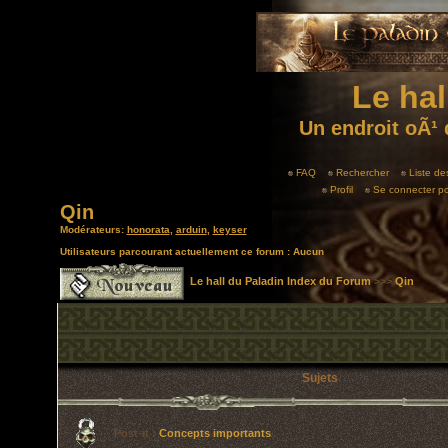
Le hal
Un endroit oÃ¹ 
FAQ
Rechercher
Liste d
Profil
Se connecter po
Qin
Modérateurs:
honorata
,
arduin
,
keyser
Utilisateurs parcourant actuellement ce forum : Aucun
Le hall du Paladin Index du Forum
>>>
Qin
Sujets
Post-it :
Concepts importants