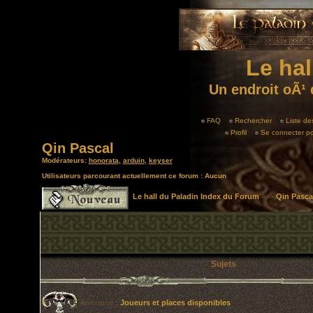
Le hal
Un endroit oÃ¹ 
FAQ
Rechercher
Liste d
Profil
Se connecter po
Qin Pascal
Modérateurs:
honorata
,
arduin
,
keyser
Utilisateurs parcourant actuellement ce forum : Aucun
Le hall du Paladin Index du Forum
>>>
Qin Pasca
Sujets
Annonce :
Joueurs et places disponibles