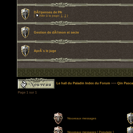
DÃ©penses de PA
[
Aller à la page:
1
,
2
]
Gestion de dÃ©mon et secte
AprÃ¨s le juge
Le hall du Paladin Index du Forum
>>>
Qin Pasca
Page
1
sur
1
Nouveaux messages
Nouveaux messages [ Populaire ]