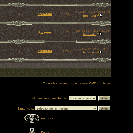
Sam Jan 13, 2018 17:45
20
honorata
185328
Eberhard
Jeu Déc 14, 2017 21:05
3
Kwayoo
17228
honorata
Lun Mar 14, 2016 13:35
6
honorata
17038
honorata
Toutes les heures sont au format GMT + 1 Heure
Montrer les sujets depuis:
Sauter vers:
Annonce
Post-it