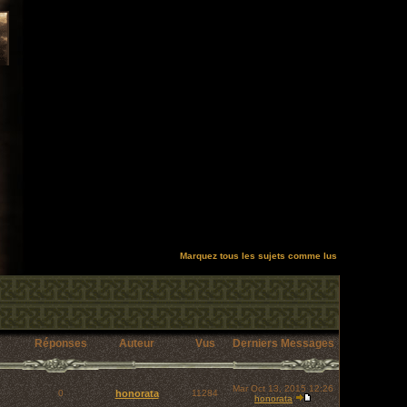
Marquez tous les sujets comme lus
Réponses
Auteur
Vus
Derniers Messages
Mar Oct 13, 2015 12:26
0
honorata
11284
honorata