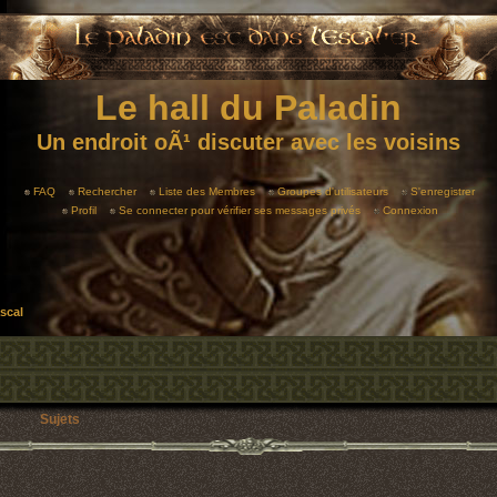
Le hall du Paladin
Un endroit oÃ¹ discuter avec les voisins
FAQ
Rechercher
Liste des Membres
Groupes d'utilisateurs
S'enregistrer
Profil
Se connecter pour vérifier ses messages privés
Connexion
scal
Sujets