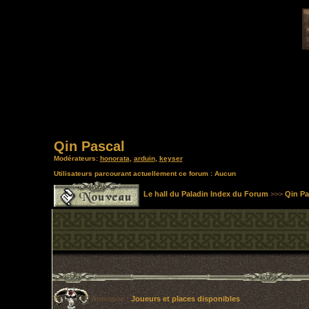
Qin Pascal
Modérateurs:
honorata
,
arduin
,
keyser
Utilisateurs parcourant actuellement ce forum : Aucun
Le hall du Paladin Index du Forum
>>>
Qin Pa
Annonce :
Joueurs et places disponibles