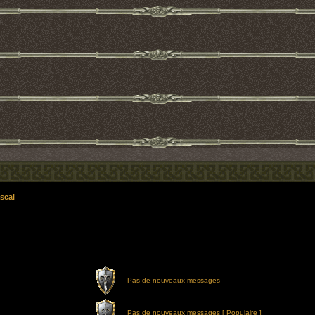
scal
Pas de nouveaux messages
Pas de nouveaux messages [ Populaire ]