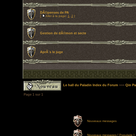
DÃ©penses de PA
[
Aller à la page:
1
,
2
]
Gestion de dÃ©mon et secte
AprÃ¨s le juge
Le hall du Paladin Index du Forum
>>>
Qin Pa
Page
1
sur
1
Nouveaux messages
Nouveaux messages [ Populaire ]