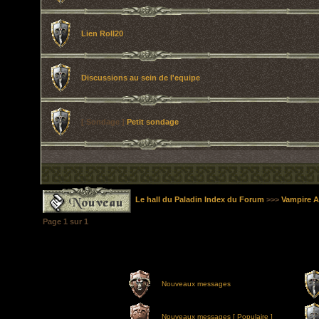
Lien Roll20
Discussions au sein de l'equipe
[ Sondage ]
Petit sondage
Le hall du Paladin Index du Forum
>>>
Vampire A
Page
1
sur
1
Nouveaux messages
Nouveaux messages [ Populaire ]