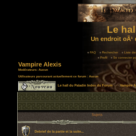
Le hal
Un endroit oÃ¹ 
FAQ
Rechercher
Liste d
Profil
Se connecter po
Vampire Alexis
Modérateurs: Aucun
Utilisateurs parcourant actuellement ce forum : Aucun
Le hall du Paladin Index du Forum
>>>
Vampire A
Sujets
Debrief de la partie et la suite...