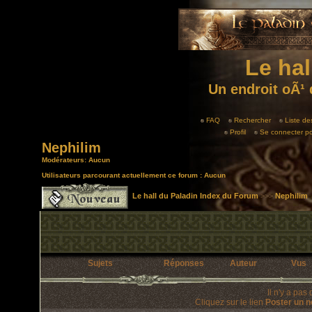
Le hal
Un endroit oÃ¹ 
FAQ
Rechercher
Liste d
Profil
Se connecter po
Nephilim
Modérateurs: Aucun
Utilisateurs parcourant actuellement ce forum : Aucun
Le hall du Paladin Index du Forum
>>>
Nephilim
Sujets
Réponses
Auteur
Vus
Il n'y a pa
Cliquez sur le lien
Poster un n