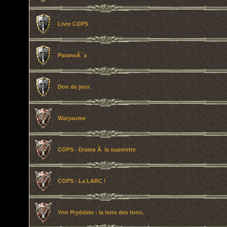
Livre COPS
ParanoÃ¯a
Don de jeux
Waryaume
COPS - Drame Ã la superette
COPS - La LARC !
Ynn Pryddein : la terre des forts.