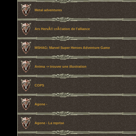
Metal adventures
Ars HervÃ© crÃ©ation de l'alliance
MSHAG: Marvel Super Heroes Adventure Game
Anima -> trouver une illustration
COPS
Agone -
Agone - La reprise