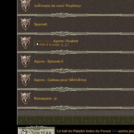
scÃ©nario de conv' Prophecy
Spycraft
[ Sondage ]
Agone / Exalted
[
Aller à la page:
1
,
2
]
Agone - Episode 5
Agone - Cadeau pour SÃ©nÃ©ca
Runequest - jc
Le hall du Paladin Index du Forum
>>>
autres jeu