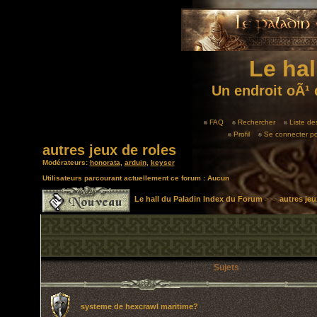
Le hal
Un endroit oÃ¹ 
FAQ
Rechercher
Liste d
Profil
Se connecter po
autres jeux de roles
Modérateurs:
honorata
,
arduin
,
keyser
Utilisateurs parcourant actuellement ce forum : Aucun
Le hall du Paladin Index du Forum
>>>
autres jeu
Sujets
systeme de hexcrawl maritime?