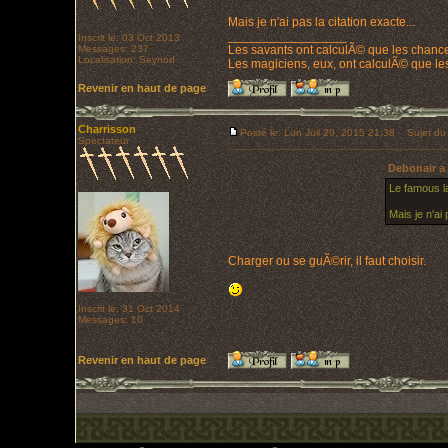
Mais je n'ai pas la citation exacte...
_________________
Inscrit le: 03 Oct 2013
Messages: 237
Les savants ont calculÃ© que les chanc
Localisation: Seynod
Les magiciens, eux, ont calculÃ© que les
Revenir en haut de page
Charrisson
Posté le: Lun Juil 20, 2015 21:38
Sujet du
Spectateur
Debonair a 
Le famous la
Mais je n'ai 
Charger ou se guÃ©rir, il faut choisir.
Inscrit le: 31 Oct 2014
Messages: 10
Revenir en haut de page