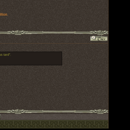
lion.
s tard".