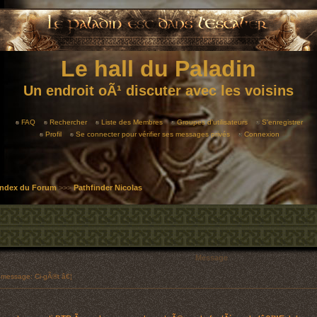
Le hall du Paladin
Un endroit oÃ¹ discuter avec les voisins
FAQ
Rechercher
Liste des Membres
Groupes d'utilisateurs
S'enregistrer
Profil
Se connecter pour vérifier ses messages privés
Connexion
 Index du Forum
>>>
Pathfinder Nicolas
Message
message: Ci-gÃ®t â€¦