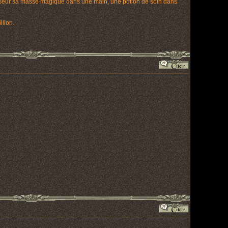
sseur sa masse magique dans une main, une potion de soin dans
lion.