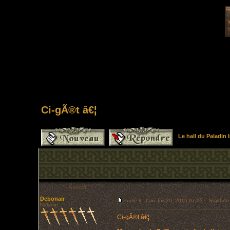
Ci-gÃ®t â€¦
Le hall du Paladin
Auteur
Debonair
Posté le: Lun Juil 20, 2015 07:03
Sujet du 
Paladin
Ci-gÃ®t â€¦