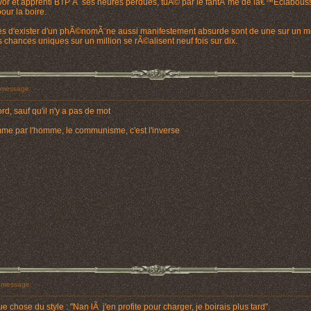
vor et apprenti BTP Ã ses heures perdues, tuÃ© par le fantÃ´me de lâ€™Eclabou
ur la boire.
es d'exister d'un phÃ©nomÃ¨ne aussi manifestement absurde sont de une sur un mil
 chances uniques sur un million se rÃ©alisent neuf fois sur dix.
message:
d, sauf qu'il n'y a pas de mot
homme par l'homme, le communisme, c'est l'inverse
 message:
chose du style : "Nan lÃ j'en profite pour charger, je boirais plus tard".