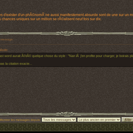
es d'exister d'un phÃ©nomÃ¨ne aussi manifestement absurde sont de une sur un mil
 chances uniques sur un million se rÃ©alisent neuf fois sur dix.
 message:
écrit:
st word aurait Ã©tÃ© quelque chose du style : "Nan lÃ j'en profite pour charger, je boirais plu
pas la citation exacte...
Montrer les messages depuis: