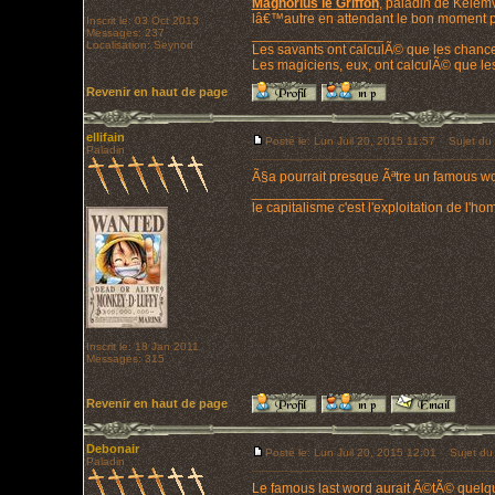
Magnorius le Griffon
, paladin de Kelem
lâ€™autre en attendant le bon moment po
Inscrit le: 03 Oct 2013
Messages: 237
_________________
Localisation: Seynod
Les savants ont calculÃ© que les chanc
Les magiciens, eux, ont calculÃ© que les
Revenir en haut de page
ellifain
Posté le: Lun Juil 20, 2015 11:57
Sujet du 
Paladin
Ã§a pourrait presque Ãªtre un famous wor
_________________
le capitalisme c'est l'exploitation de l'
Inscrit le: 18 Jan 2011
Messages: 315
Revenir en haut de page
Debonair
Posté le: Lun Juil 20, 2015 12:01
Sujet du
Paladin
Le famous last word aurait Ã©tÃ© quelque 